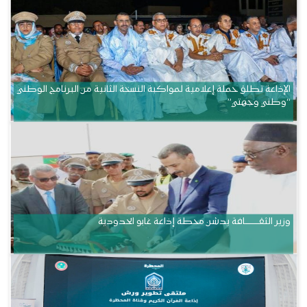
الإذاعة تطلق حملة إعلامية لمواكبة النسخة الثانية من البرنامج الوطني
“وطني وجهتي”
وزير الثقــــــــــافة يدشن محطة إذاعة غابو الحدودية