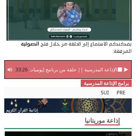
يمكنكم الاستماع إلى الحلقة من خلال فتح
الصوتية
المرفقة:
33:26
الإذاعة المدرسية || حلقة من برنامج (يوميات مدرس)
برامج الإذاعة المدرسیة
SUI
PRE
إذاعة موريتانيا