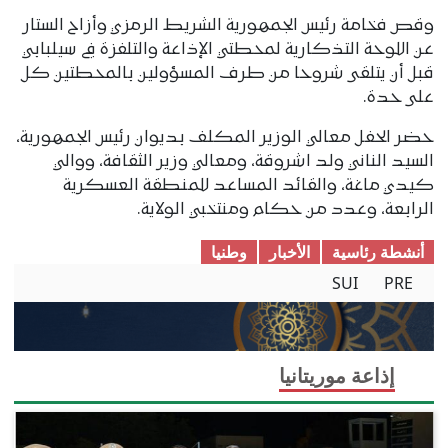
وقص فخامة رئيس الجمهورية الشريط الرمزي وأزاح الستار
عن اللوحة التذكارية لمحطتي الإذاعة والتلفزة في سيلبابي
قبل أن يتلقى شروحا من طرف المسؤولين بالمحطتين كل
على حدة.
حضر الحفل معالي الوزير المكلف بديوان رئيس الجمهورية،
السيد الناني ولد اشروقة، ومعالي وزير الثقافة، ووالي
كيدي ماغة، والقائد المساعد للمنطقة العسكرية
الرابعة، وعدد من حكام ومنتخبي الولاية.
أنشطة رئاسية
الأخبار
وطنیا
SUI
PRE
إذاعة موريتانيا