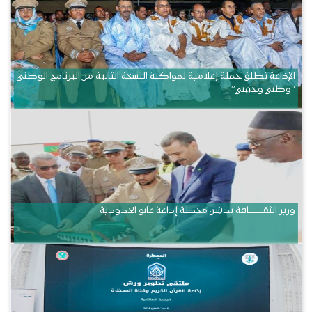
الإذاعة تطلق حملة إعلامية لمواكبة النسخة الثانية من البرنامج الوطني
“وطني وجهتي”
وزير الثقــــــــــافة يدشن محطة إذاعة غابو الحدودية