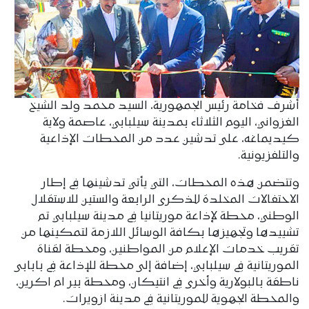
أشرف فخامة رئيس الجمهورية، السيد محمد ولد الشيخ
الغزواني، اليوم الثلاثاء بمدينة سيلبابي، عاصمة ولاية
كيديماغه، على تدشين عدد من المحطات الإذاعية
والتلفزيونية.
وتتضمن هذه المحطات، التي يأتي تدشينها في إطار
الاحتفالات المخلدة للذكرى الرابعة والستين للاستقلال
الوطني، محطة لإذاعة موريتانيا في مدينة سيلبابي تم
تشييدها وتجهيزها بكافة الوسائل اللازمة لتمكينها من
تقريب خدمات الإعلام من المواطنين، ومحطة لقناة
الموريتانية في سيلبابي، إضافة إلى محطة للإذاعة في بابابى
ناطقة بالبولارية وأخرى في انتيكان، ومحطة بير ام اكرين،
والمحطة الجهوية للموريتانية في مدينة ازويرات.