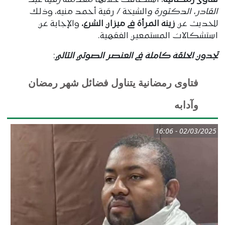
فتاوى رمضانية
، استضافت خلالها مقدمته
رقية عبد
القادر، الدكتورة و
الشيخة / رقية أحمد منيه، وذلك
للحديث عن
زينة المرأة فى ميزان الشرع،
والإجابة عن
استشكالات المستمعين الفقهية.
تجدون الحلقة كاملة في العنصر الصوتي التالي
:
فتاوى رمضانية يتناول فضائل شهر رمضان
وآدابه
02/03/2025 - 16:06