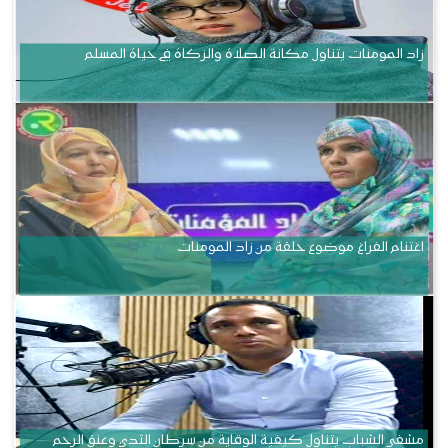
زاد المومنات يتناول مكانة الصلاة والزكاة في حياة المسلم
اغتنام الفراغ موضوع حلقة من زاد المومنات
مشفى الشباب يتناول كيفية الوقاية من سرطان الثدي وعنق الرحم