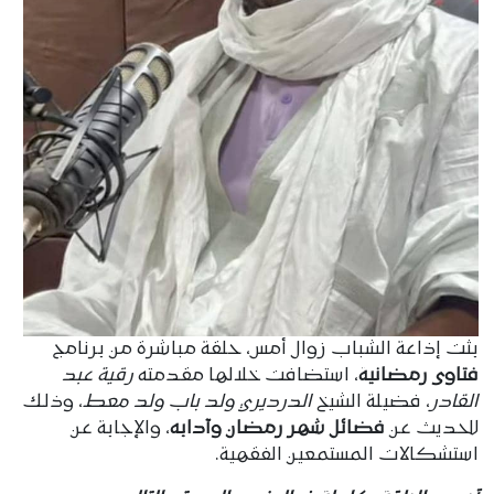
بثت إذاعة الشباب زوال أمس، حلقة مباشرة من برنامج
فتاوى رمضانية
، استضافت خلالها مقدمته
رقية عبد
القادر
، فضيلة الشيخ
الدرديري ولد باب ولد معط
، وذلك
للحديث عن
فضائل شهر رمضان وآدابه
، والإجابة عن
استشكالات المستمعين الفقهية.