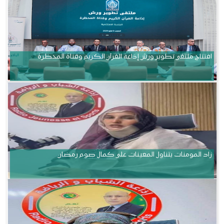
افتتاح ملتقى تطوير ورش إذاعة القرآن الكريم وقناة المحظرة
زاد المومنات يتناول المعينات على كمال صوم رمضان