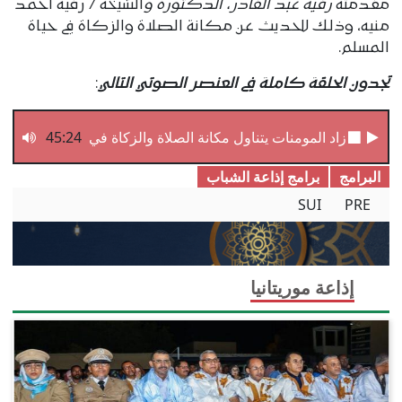
مقدمته
رقية عبد القادر، الدكتورة و
الشيخة / رقية أحمد
منيه، وذلك للحديث عن مكانة الصلاة والزكاة في حياة
المسلم.
تجدون الحلقة كاملة في العنصر الصوتي التالي
:
45:24
زاد المومنات يتناول مكانة الصلاة والزكاة في حياة المسلم
البرامج
برامج إذاعة الشباب
SUI
PRE
إذاعة موريتانيا