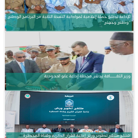
الإذاعة تطلق حملة إعلامية لمواكبة النسخة الثانية من البرنامج الوطني
“وطني وجهتي”
وزير الثقــــــــــافة يدشن محطة إذاعة غابو الحدودية
افتتاح ملتقى تطوير ورش إذاعة القرآن الكريم وقناة المحظرة