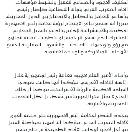
تكثيف الجهود والمساعي لتفعيل وتنشيط مؤسسات
اتحاد المغرب العربي ولجانه القطاعية كإطار رئيسي
وأساسي للتعامل والتكامل والاندماج بين الدول المغاربية،
مبرزا أنه استمع ببالغ الاهتمام لرؤية فخامة رئيس الجمهورية
الحكيمة والاستشرافية للدعم والدفع بالعمل المغاربي
المشترك الذي يسعى لترجمته إلى خطوات عملية تتماهى
مع رؤى وتوجيهات القيادات والشعوب المغاربية لتحقيق
الأهداف المشتركة والوحدة الاقليمية.
وأشاد الأمين العام بجهود فخامة رئيس الجمهورية خلال
رئاسته للاتحاد الافريقي، مؤكدا أنها كانت نموذجا
للقيادة الحكيمة والرؤية الاستراتيجية، موضحا أن ذلك
النجاح لا يمثل فخرا للموريتانيين فقط، بل لكل الشعوب
المغاربية والأفارقة.
وجدد الشكر لفخامة رئيس الجمهورية على دعمه القوي
لاتحاد المغرب العربي، مؤكدا التزامهم بمواصلة العمل
من أجل تحقيق أهداف الاتحاد الطموحة في عالم متغير