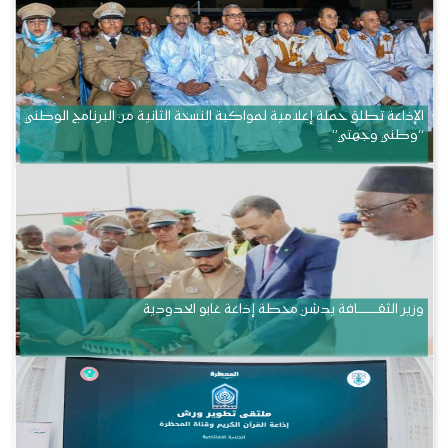
الإذاعة تطلق حملة إعلامية لمواكبة النسخة الثانية من البرنامج الوطني
“وطني وجهتي”
وزير الثقــــــــــافة يدشن محطة إذاعة غابو الحدودية