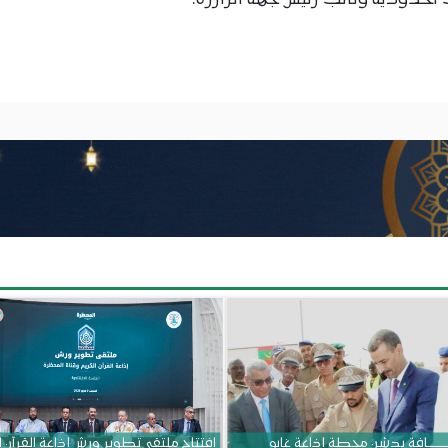
حدودية ونائب رئيس جهة اترارزة.
ــــــــــافة يدشن محطة إذاعة غابو
افتتاح ملتقى تطوير ورش إذاعة القرآن 