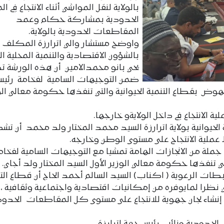
بالولاية لنقل المواشي أثناء الانتجاع في ا
الحدودية بمشاركة حكام وعمد
المقاطعات الحدودية بالولاية.
واوضح مستشار والي اترارزة المكلف
بالشؤون الاقتصادية والتنمية المحلية ا
يحي بانو محمدالامين أن هذه الورشة ت
ضمن التوجيهات السامية لفخامة رئيس
نهوض بقطاع التنمية الحيوانية والتي تنفذها حكومة معالي الو
 الانتجاع في داخل الولايةو خارجها.
لحيوانية بولاية اترارزة السيد محمد المختار ولد محمد أن تش
عملية الانتجاح على مستوى الوطن وخارجه.
جملة من الانجازات الهامة تمشيا مع التوجيهات السامية لفخام
ي تنفذها حكومة معالي الوزير الأول السيد المختار ولد أجاي.
بطات الرعوية ( اكناب) السيد السالم أحمد الحاج أن قطاع الت
طني نظرا لمايوفره من إمكانيات اقتصادية واجتماعية وثقافية 
نا إنشاء لجان جهوية للانتجاع على مستوى كل المقاطعات الحدو