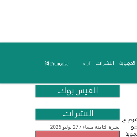
لجهوية
النشرات
آراء
Française
الفيس بوك
النشرات
عوي في
نشرة الثامنة مساء / 27 يوليو 2026
روصو
هوية