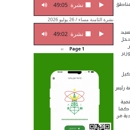
49:05
نشرة الثامنة مساء / 27 يوليو 2026
لمناطق
نشرة الثامنة مساء / 26 يوليو 2026
لسيد
49:02
نشرة الثامنة مساء / 26 يوليو 2026
دخل
Pagination
الصفحة التالية
››
Page 1
زير
كيل
ة رئيس
نمية
، كما
دية من