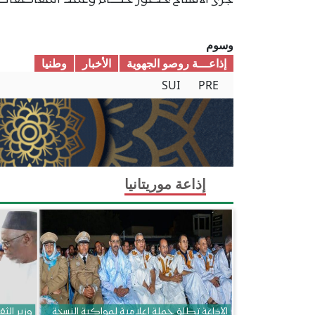
جرى الافتتاح بحضور حكام وعمد المقاطعات ال
وسوم
إذاعـــة روصو الجهوية
الأخبار
وطنیا
SUI
PRE
إذاعة موريتانيا
الإذاعة تطلق حملة إعلامية لمواكبة النسخة
وزير الثق