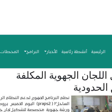
Navigation princip
الرئيسية
أنشطة رئاسية
الأخبار
البرامج
المحطات ا
للجان الجهوية المكلفة
 الحدودية
نظم البرنامج الجهوي لدعم النظام الر
الساحل٢ ( praps2) اليوم الخميس ب
ورشة جهوية مخصصة لتشكيل لجان ج