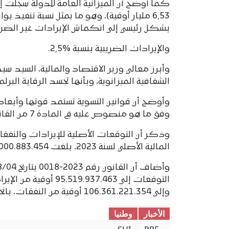
بشكل رئيسي إلى انكماش الإيرادات غير الضريبية 
والإيرادات الضريبية بنسبة %2,5.
وأبرز معالي وزير الاقتصاد والمالية، السيد س
الشفافية الميزانوية، وبأنها تجسد الرقابة البرلم
وأوضح أن قوانين التسوية تستمد قوتها وأبعاد 
وفق ما هو منصوص عليه في المادة 7 من القانون النظامي رقم 2018-039 المتعلق بقوانين المالية.
المالية الأصلي لسنة 2023، بلغت 102.000.883.454 أوقية من الإيرادات، و111.423.844.448 أوقية من النفقات.
وإلى 106.361.221.354 أوقية من النفقات، بانخفاض قدره 5.062.623.094 أوقية (-%4.54).
الأخبار
وطنیا