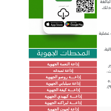
ارجية البالغة
ابق، ويعود ذلك
 عملية
ية،
المحطات الجهوية
إذاعة النعمة الجهوية
ضمن قانون
إذاعة تمبدغه
إذاعـــة روصو الجهوية
 2023 خفض هذه
إذاعة سيلبابي الجهوية
 من الإيرادات، وهو ما يعني تراجعا قدره 6.480.495.991 أوقية (-6.35%)،
إذاعـــة كيفة الجهوية
إذاعـــة كيهيدي الجهوية
إذاعـــة لبراكنه الجهوية
إذاعة لعيون الجهوية