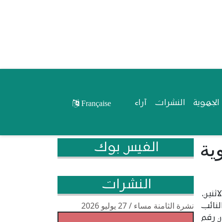
لجهوية
النشرات
آراء
Française
ية
الفيس بوك
النشرات
ثنين،
نشرة الثامنة مساء / 27 يوليو 2026
لنائب
ن رقم