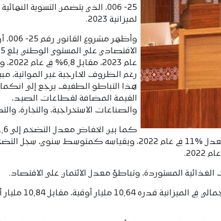
25- 006، الذي يتضمن التسوية النهائية
لميزانية 2023.
وأظهر مشروع
عام 2023، مقا
رغم الظروف الخارجية غير المواتية، مبين
هذا التباطو الطفيف يرجع إلى انكما
القيمة المضافة لقطاعات الصيد،
والصناعات الاستخراجية، والتجارة، والتص
على أساس سنوي في نهاية عام 2023، مقارنة بمعدل %11 في عام 2022، وبقياسه كمتوسط سنوي، سجل ا
 الغذائية المستوردة، وتباطؤ معدل الائتمان على الاقتصاد.
وأشار إلى أن السنة المالية 2023 تميزت بعجز إجمالي في الميزانية ق