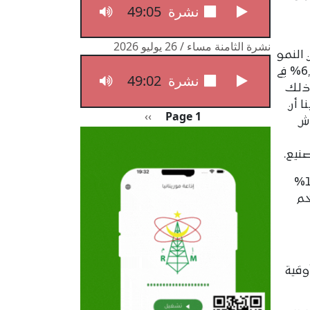
49:05
نشرة الثامنة مساء / 27 يوليو 2026
نشرة الثامنة مساء / 26 يوليو 2026
 القانون رقم 25- 006، أن النمو
الاقتصادي على المستوى الوطني بلغ 6,5% في
49:02
نشرة الثامنة مساء / 26 يوليو 2026
بل 6,8% في عام 2022، وذلك
ا أن
Pagination
الصفحة التالية
››
Page 1
ش
نيع.
كما بين انخفاض معدل التضخم إلى 1,6%
لتضخم
دره 10,64 مليار أوقية، مقابل 10,84 مليار أوقية