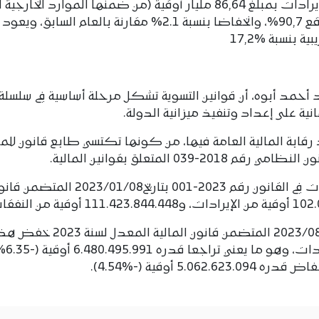
كما أوضح أن الميزانية العامة للدولة سجلت إيرادات بمبلغ 86,64 مليار أوقية (من ضمنها الموارد الخ
6,53 مليار أوقية)، وهو ما يمثل نسبة تنفيذ بواقع 90,7%، وانخفاضا بنسبة 2.1% مقارنة بالعام الس
بنسبة %17,2
يد أحمد أبوه، أن قوانين التسوية تشكل مرحلة أساسية في سلسلة
انية على إعداد وتنفيذ ميزانية الدولة.
رقابة المالية العامة فيها، من كونها تكتسي طابع قانون للمال
وذكر أن التوقعات الأصلية للإيرادات والنفقات في القانون رقم 2023-001 بتاريخ 2023/01/08 المت
وأضاف أن القانون رقم 2023-0018 بتاريخ 2023/08/04 المتضمن قانون المالية المعدل لسنة
التوقعات إلى 95.519.937.463 أوقية