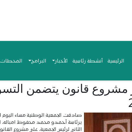
Navigation princip
الرئيسية
أنشطة رئاسية
الأخبار
البرامج
المحطات ا
ز مشروع قانون يتضمن التسو
صادقت الجمعية الوطنية مساء اليوم الا
برئاسة أحمدو محمد محفوظ امباله، ا
الثاني لرئيس الجمعية، على مشروع القانو