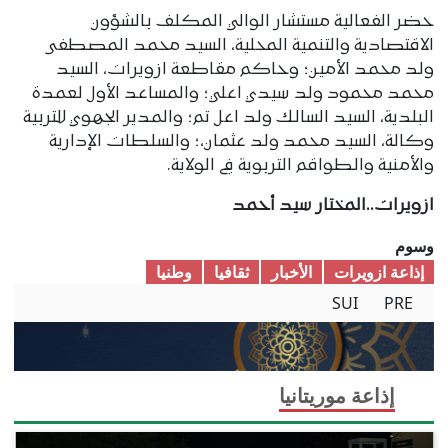
حضر الفعالية مستشار الوالي المكلف بالشؤون
الاقتصادية والتنمية المحلية، السيد محمد المصطفى
ولد محمد الأمين؛ وحاكم مقاطعة ازويرات، السيد
محمد محمود ولد سيدي اعلي؛ والمساعد الأول لعمدة
البلدية، السيد السالك ولد اعل تم؛ والمدير الجهوي للتربية
وكالة، السيد محمد ولد عثمان،؛ والسلطات الإدارية
والأمنية والطواقم التربوية في الولاية.
ازويرات..المختار سيد أحمد
وسوم
إذاعة ازويرات
الأخبار
ثقافیا
وطنیا
SUI
PRE
إذاعة موريتانيا