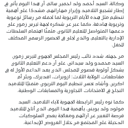
وكالة، السيد أحمد ولد احمين سالم، أن هذا اليوم يأتي في
إطار تشجيع التلاميذ وإبراز مهاراتهم، مشددًا على أهمية
تنظيم مثل هذه الأيام التربوية لما تحمله من رسائل توعوية
وتربوية هادفة. كما عبر عن شكره لجهة تيرس زمور على
دعمها المتواصل للتعليم الثانوي، مثمنًا اهتمام السلطات
الإدارية بالتعليم، والذي تجلى في الحضور الرسمي المكثف
للحفل.
من جهته، شدد نائب رئيس المجلس الجهوي لتيرس زمور،
السيد محمدو ولد سيداتي، على أن دعم التعليم الثانوي
يشكل أولوية قصوى للمجلس، الذي يعد الداعم الأول له في
مقاطعات الولاية الثلاث: ازويرات، افديرك، وبئر أم
اكرين. وأشاد بحسن تنظيم اليوم التربوي، متمنيًا للتلاميذ
النجاح في الامتحانات التجاوزية والمسابقات الوطنية.
كما نوه رئيس الرابطة الجهوية لآباء التلاميذ، السيد
مولود ولد بوبني، بأهمية هذا اليوم، الذي أتاح للتلاميذ
فرصة التعبير عن آرائهم ومعالجة بعض السلوكيات
الدخيلة على المجتمع من خلال العروض الإبداعية.