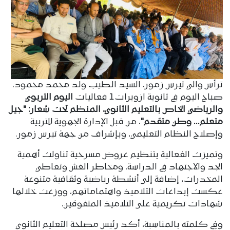
ترأس والي تيرس زمور، السيد الطيب ولد محمد محمود،
صباح اليوم في ثانوية ازويرات1 فعاليات
اليوم التربوي
والرياضي الخاص بالتعليم الثانوي، المنظم تحت شعار: "جيل
متعلم... وطن متقدم"
، من قبل الإدارة الجهوية للتربية
وإصلاح النظام التعليمي، وبإشراف من جهة تيرس زمور.
وتميزت الفعالية بتنظيم عروض مسرحية تناولت أهمية
الجد والاجتهاد في الدراسة، ومخاطر الغش وتعاطي
المخدرات، إضافة إلى أنشطة رياضية وثقافية متنوعة
عكست إبداعات التلاميذ واهتماماتهم، ووزعت خلالها
شهادات تكريمية على التلاميذ المتفوقين.
وفي كلمته بالمناسبة، أكد رئيس مصلحة التعليم الثانوي