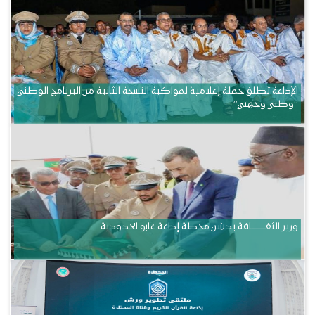
الإذاعة تطلق حملة إعلامية لمواكبة النسخة الثانية من البرنامج الوطني
“وطني وجهتي”
وزير الثقــــــــــافة يدشن محطة إذاعة غابو الحدودية