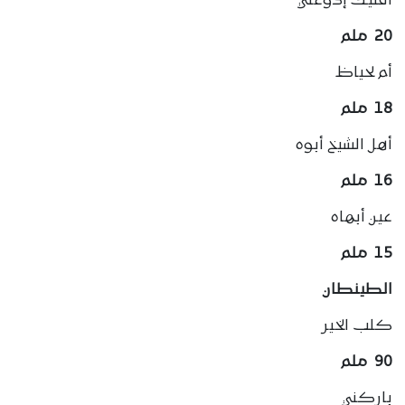
أقليك إدوعلي
20 ملم
أم لحياظ
18 ملم
أهل الشيخ أبوه
16 ملم
عين أبهاه
15 ملم
الطينطان
كلب الخير
90 ملم
باركني