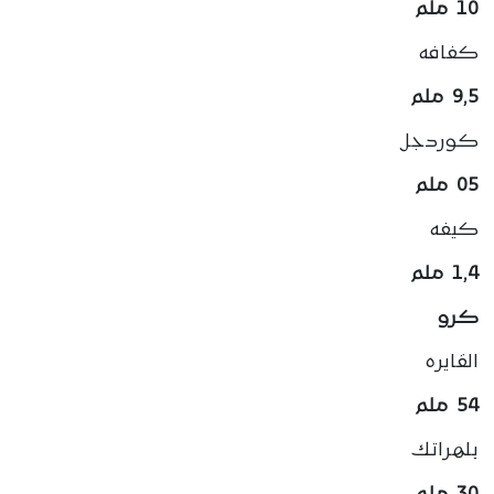
10 ملم
كفافه
9,5
ملم
كوردجل
05 ملم
كيفه
1,4
ملم
كرو
القايره
54 ملم
بلهراتك