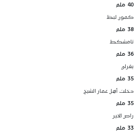
40 ملم
كمون لبظ
38 ملم
تامشكط
36 ملم
بقرلي
35 ملم
دخلت أهل عمار الشيخ
35 ملم
راص الخير
33 ملم