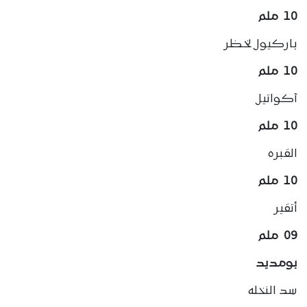
10 ملم
باركيول لخظر
10 ملم
آكواتيل
10 ملم
القبره
10 ملم
أتقير
09 ملم
بومديد
سد النخله