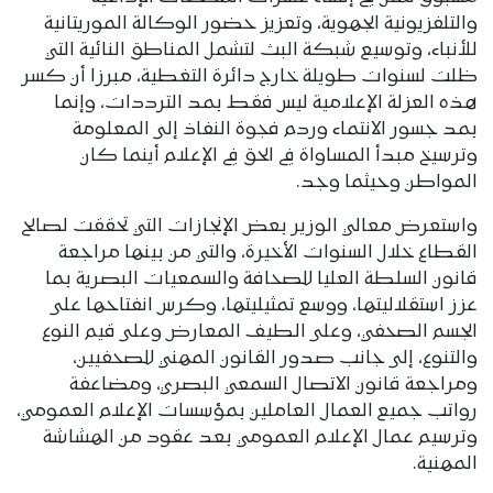
والتلفزيونية الجهوية، وتعزيز حضور الوكالة الموريتانية
للأنباء، وتوسيع شبكة البث لتشمل المناطق النائية التي
ظلت لسنوات طويلة خارج دائرة التغطية، مبرزا أن كسر
هذه العزلة الإعلامية ليس فقط بمد الترددات، وإنما
بمد جسور الانتماء وردم فجوة النفاذ إلى المعلومة
وترسيخ مبدأ المساواة في الحق في الإعلام أينما كان
المواطن وحيثما وجد.
واستعرض معالي الوزير بعض الإنجازات التي تحققت لصالح
القطاع خلال السنوات الأخيرة، والتي من بينها مراجعة
قانون السلطة العليا للصحافة والسمعيات البصرية بما
عزز استقلاليتها، ووسع تمثيليتها، وكرس انفتاحها على
الجسم الصحفي، وعلى الطيف المعارض وعلى قيم النوع
والتنوع، إلى جانب صدور القانون المهني للصحفيين،
ومراجعة قانون الاتصال السمعي البصري، ومضاعفة
رواتب جميع العمال العاملين بمؤسسات الإعلام العمومي،
وترسيم عمال الإعلام العمومي بعد عقود من الهشاشة
المهنية.