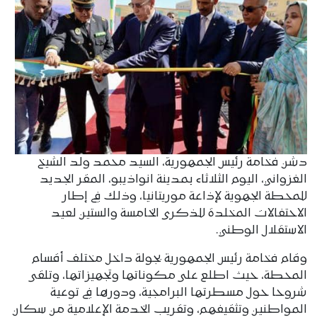
دشن فخامة رئيس الجمهورية، السيد محمد ولد الشيخ
الغزواني، اليوم الثلاثاء بمدينة انواذيبو، المقر الجديد
للمحطة الجهوية لإذاعة موريتانيا، وذلك في إطار
الاحتفالات المخلدة للذكرى الخامسة والستين لعيد
الاستقلال الوطني.
وقام فخامة رئيس الجمهورية بجولة داخل مختلف أقسام
المحطة، حيث اطلع على مكوناتها وتجهيزاتها، وتلقى
شروحا حول مسطرتها البرامجية، ودورها في توعية
المواطنين وتثقيفهم، وتقريب الخدمة الإعلامية من سكان