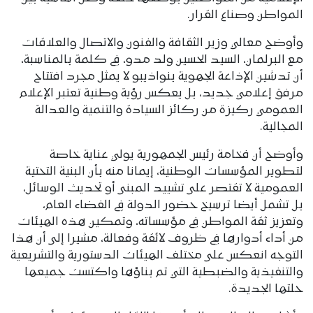
المواطن وصناع القرار.
وأوضح معالي وزير الثقافة والفنون والاتصال والعلاقات
مع البرلمان، السيد الحسين ولد مدو، في كلمة بالمناسبة،
أن تدشين الإذاعة الجهوية بنواذيبو لا يمثل مجرد افتتاح
مرفق إعلامي جديد، بل يعكس رؤية وطنية تعتبر الإعلام
العمومي ركيزة من ركائز السيادة والتنمية والعدالة
المجالية.
وأوضح أن فخامة رئيس الجمهورية يولي عناية خاصة
لتطوير المؤسسات الوطنية، إيمانا منه بأن البنية التحتية
العمومية لا تقتصر على تشييد المبنى أو تحديث الوسائل،
بل تشمل أيضا ترسيخ حضور الدولة في الفضاء العام،
وتعزيز ثقة المواطن في مؤسساته، وتمكين هذه الهيئات
من أداء أدوارها في ظروف لائقة وفعالة، مشيرا إلى أن هذا
التوجه انعكس على مختلف الهيئات الدستورية والتشريعية
والتنفيذية والضبطية التي تم بناؤها واكتست جميعها
حلتها الجديدة.