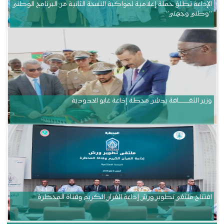
الإذاعة تطلق حملة إعلامية لمواكبة النسخة الثانية من البرنامج الوطني
“وطني وجهتي”
وزير الثقــــــــــافة يدشن محطة إذاعة غابو الحدودية
افتتاح ملتقى تطوير ورش إذاعة القرآن الكريم وقناة المحظرة