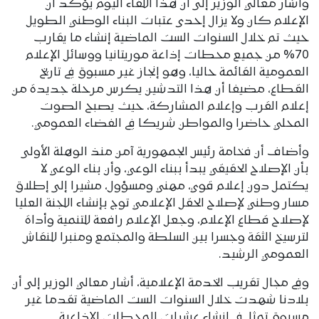
وأشار معالي الوزير إلى أن هذا اللقاء اليوم يؤكد أن
الإعلام كان ولا يزال إحدى عتبات البناء الوطني الطويل
حيث تم خلال السنوات الست الماضية إنشاء ما يقارب
70% من جميع محطات إذاعة موريتانيا ووسائل الإعلام
العمومية القائمة حاليا، وهو إنجاز غير مسبوق في تاريخ
القطاع، مضيفا أن هذا التدشين يكرس مرحلة جديدة من
إعلام القرب وإعلام المشاركة، حيث يصبح الصوت
المحلي حاضرا والمواطن شريكا في الفضاء العمومي.
وأضاف أن فخامة رئيس الجمهورية آمن منذ الوهلة الأولى
بأن الإصلاح الحقيقي يبدأ ببناء الوعي، وأن بناء الوعي لا
يكتمل دون إعلام قوي، مهني ومسؤول، مشيرا إلى إطلاق
مسار وطني لإصلاح الحقل الإعلامي توج بإنشاء اللجنة العليا
لإصلاح قطاع الإعلام، وجعل الإعلام رافعة للتنمية وأداة
لترسيخ الثقة وجسرا بين السلطة والمجتمع ومنبرا للنقاش
العمومي الرشيد.
وفي مجال تقريب الخدمة الإعلامية، أشار معالي الوزير إلى أن
بلادنا شهدت خلال السنوات الست الماضية تقدما غير
مسبوق تمثل في إنشاء عشرات المحطات الإذاعية