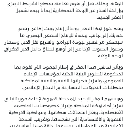
الولاية، وذلك قبل أن يقوم فخامته بقطع الشريط الرمزي
وإزاحة الستار عن اللوحة التذكارية إيذانا ببدء تشغيل
المقر الجديد.
وقد جهز هذا المقر بوسائل إنتاج وبث إذاعي رقمي
حديثة، إلى جانب وحدة للإنتاج السمعي البصري، ما
سيمكن من تحسين جودة البرامج، وتسريع نقل الخبر، وضمان
وصول الصوت الإذاعي إلى أوسع نطاق داخل الحيز الجغرافي
لهذه الولاية.
ويأتي تدشين هذا المقر في إطار الجهود التي تقوم بها
الحكومة لتطوير البنية التحتية لمؤسسات الإعلام
العمومي، وتعزيز قدراتها الفنية والتقنية لمواكبة
متطلبات التحولات المتسارعة في المجال الإعلامي.
وسيسهم المقر الجديد للمحطة الجهوية لإذاعة موريتانيا في
تعزيز أداء هذه المحطة وإبراز خصوصيات العاصمة
الاقتصادية، ونقل انشغالات سكانها، ومواكبة الحركية
التنموية والاقتصادية التي تشهدها، وتقريب الخدمة
الإعلامية من المواطنين بوصفها حلقة وصل أساسية بين