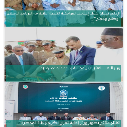
الإذاعة تطلق حملة إعلامية لمواكبة النسخة الثانية من البرنامج الوطني
“وطني وجهتي”
وزير الثقــــــــــافة يدشن محطة إذاعة غابو الحدودية
افتتاح ملتقى تطوير ورش إذاعة القرآن الكريم وقناة المحظرة