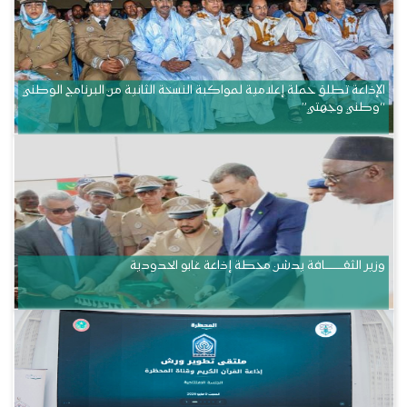
الإذاعة تطلق حملة إعلامية لمواكبة النسخة الثانية من البرنامج الوطني
“وطني وجهتي”
وزير الثقــــــــــافة يدشن محطة إذاعة غابو الحدودية