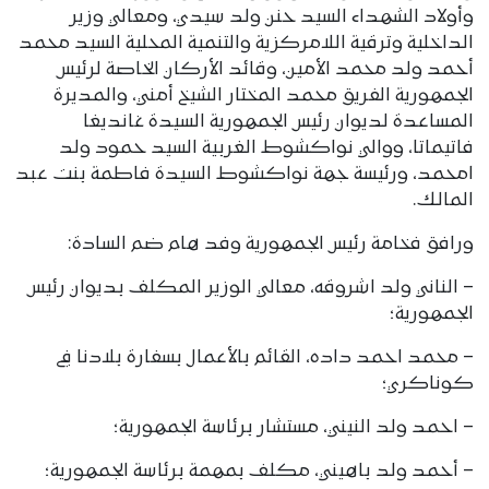
وأولاد الشهداء السيد حنن ولد سيدي، ومعالي وزير
الداخلية وترقية اللامركزية والتنمية المحلية السيد محمد
أحمد ولد محمد الأمين، وقائد الأركان الخاصة لرئيس
الجمهورية الفريق محمد المختار الشيخ أمني، والمديرة
المساعدة لديوان رئيس الجمهورية السيدة غانديغا
فاتيماتا، ووالي نواكشوط الغربية السيد حمود ولد
امحمد، ورئيسة جهة نواكشوط السيدة فاطمة بنت عبد
المالك.
ورافق فخامة رئيس الجمهورية وفد هام ضم السادة:
– الناني ولد اشروقه، معالي الوزير المكلف بديوان رئيس
الجمهورية؛
– محمد احمد داده، القائم بالأعمال بسفارة بلادنا في
كوناكري؛
– احمد ولد النيني، مستشار برئاسة الجمهورية؛
– أحمد ولد باهيني، مكلف بمهمة برئاسة الجمهورية؛