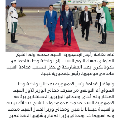
عاد فخامة رئيس الجمهورية، السيد محمد ولد الشيخ
الغزواني، مساء اليوم السبت إلى نواكشوط، قادما من
كوناكري، بعد المشاركة في حفل تنصيب فخامة السيد
مامادي دومبويا، رئيس جمهورية غينيا.
واستقبل فخامة رئيس الجمهورية بمطار نواكشوط
الدولي أم التونسي من طرف معالي الوزير الأول السيد
المختار ولد أجاي، ومعالي الوزيرين المستشارين برئاسة
الجمهورية السيد محمد محمود ولد الشيخ عبدالله بن بيه،
والسيدة عيساتا با يحيى، ومعالي وزير العدل السيد محمد
ولد اسويدات، ومعالي وزير الدفاع وشؤون المتقاعدين