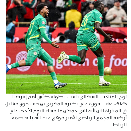
توج المنتخب السنغالي بلقب بطولة كأس أمم إفريقيا
2025، عقب فوزه على نظيره المغربي بهدف دون مقابل،
في المباراة النهائية التي جمعتهما مساء اليوم الأحد، على
أرضية المجمع الرياضي الأمير مولاي عبد الله بالعاصمة
الرباط.