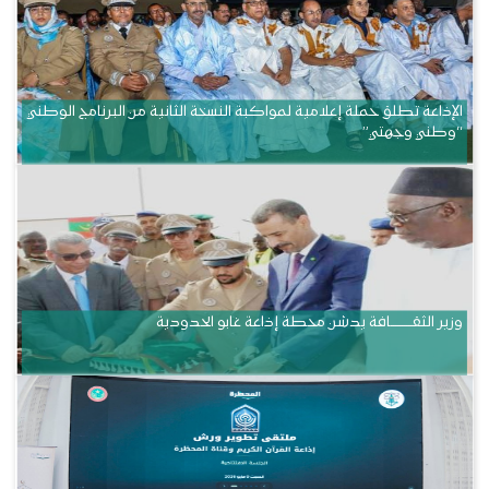
الإذاعة تطلق حملة إعلامية لمواكبة النسخة الثانية من البرنامج الوطني
“وطني وجهتي”
وزير الثقــــــــــافة يدشن محطة إذاعة غابو الحدودية