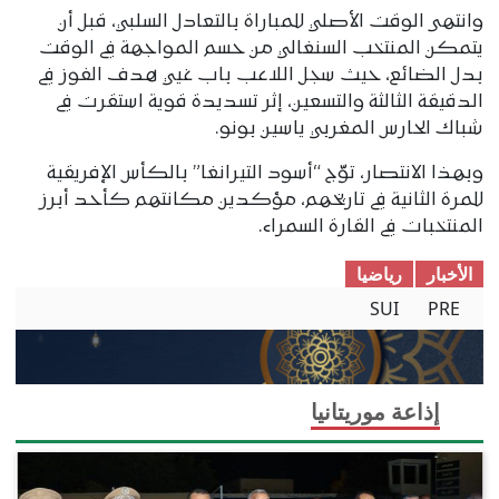
وانتهى الوقت الأصلي للمباراة بالتعادل السلبي، قبل أن
يتمكن المنتخب السنغالي من حسم المواجهة في الوقت
بدل الضائع، حيث سجل اللاعب باب غيي هدف الفوز في
الدقيقة الثالثة والتسعين، إثر تسديدة قوية استقرت في
شباك الحارس المغربي ياسين بونو.
وبهذا الانتصار، توّج “أسود التيرانغا” بالكأس الإفريقية
للمرة الثانية في تاريخهم، مؤكدين مكانتهم كأحد أبرز
المنتخبات في القارة السمراء.
الأخبار
ریاضیا
SUI
PRE
إذاعة موريتانيا