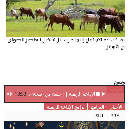
يمكنكم الاستماع إليھا من خلال تشغيل
العنصر الصوتي
في الأسفل:
وسوم
الريفية
18:53
الإذاعة الريفية || حلقة من (صحة حيوانك) مع الطبيب
الأخبار
البرامج
برامج الإذاعة الریفیة
SUI
PRE