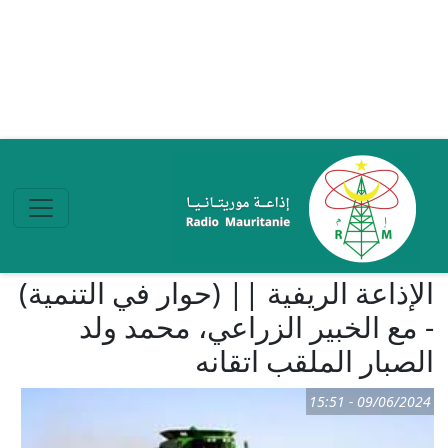
تجاوز إلى المحتوى الرئيسي
الإذاعة الريفية || (حوار في التنمية)
- مع الخبير الزراعي، محمد ولد
الصبار الملقب اتقانه
09/06/2024 - 15:51