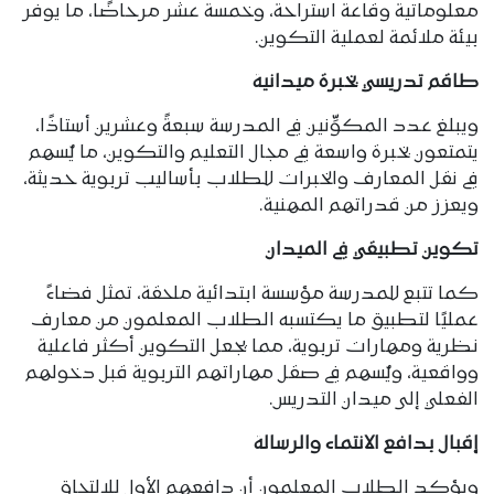
معلوماتية وقاعة استراحة، وخمسة عشر مرحاضًا، ما يوفر
بيئة ملائمة لعملية التكوين.
طاقم تدريسي بخبرة ميدانية
ويبلغ عدد المكوِّنين في المدرسة سبعةً وعشرين أستاذًا،
يتمتعون بخبرة واسعة في مجال التعليم والتكوين، ما يُسهم
في نقل المعارف والخبرات للطلاب بأساليب تربوية حديثة،
ويعزز من قدراتهم المهنية.
تكوين تطبيقي في الميدان
كما تتبع للمدرسة مؤسسة ابتدائية ملحقة، تمثل فضاءً
عمليًا لتطبيق ما يكتسبه الطلاب المعلمون من معارف
نظرية ومهارات تربوية، مما يجعل التكوين أكثر فاعلية
وواقعية، ويُسهم في صقل مهاراتهم التربوية قبل دخولهم
الفعلي إلى ميدان التدريس.
إقبال بدافع الانتماء والرسالة
ويؤكد الطلاب المعلمون أن دافعهم الأول للالتحاق