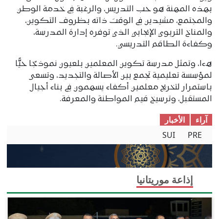
بهذه المهنة هو حب التدريس، والرغبة في خدمة الوطن
والمجتمع، مشيدين في الوقت ذاته بظروف التكوين،
والمناخ التربوي الإيجابي الذي توفره إدارة المدرسة،
وكفاءة الطاقم التدريسي.
ھءا، وتمثل مدرسة تكوين المعلمين بلعيون نموذجًا حيًّا
لمؤسسة تعليمية تجمع بين الأصالة والتجديد، وتسعى
باستمرار لتخريج معلمين أكفاء يسهمون في بناء أجيال
المستقبل، وترسيخ قيم المواطنة والمعرفة.
آراء
الأخبار
SUI
PRE
إذاعة موريتانيا