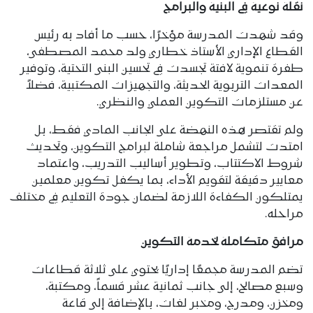
نقلة نوعية في البنية والبرامج
وقد شهدت المدرسة مؤخرًا، حسب ما أفاد به رئيس
القطاع الإداري الأستاذ خطاري ولد محمد المصطفى،
طفرة تنموية لافتة تجسدت في تحسين البنى التحتية، وتوفير
المعدات التربوية الحديثة، والتجهيزات المكتبية، فضلاً
عن مستلزمات التكوين العملي والنظري.
ولم تقتصر هذه النهضة على الجانب المادي فقط، بل
امتدت لتشمل مراجعة شاملة لبرامج التكوين، وتحديث
شروط الاكتتاب، وتطوير أساليب التدريب، واعتماد
معايير دقيقة لتقويم الأداء، بما يكفل تكوين معلمين
يمتلكون الكفاءة اللازمة لضمان جودة التعليم في مختلف
مراحله.
مرافق متكاملة لخدمة التكوين
تضم المدرسة مجمعًا إداريًا يحتوي على ثلاثة قطاعات
وسبع مصالح، إلى جانب ثمانية عشر قسماً، ومكتبة،
ومخزن، ومدرج، ومخبر لغات، بالإضافة إلى قاعة