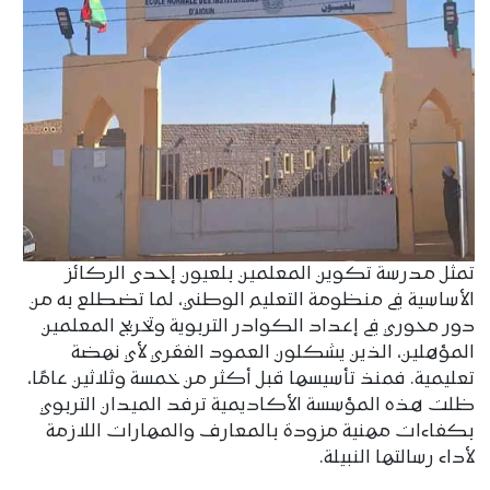
تمثل مدرسة تكوين المعلمين بلعيون إحدى الركائز
الأساسية في منظومة التعليم الوطني، لما تضطلع به من
دور محوري في إعداد الكوادر التربوية وتخريج المعلمين
المؤهلين، الذين يشكلون العمود الفقري لأي نهضة
تعليمية. فمنذ تأسيسها قبل أكثر من خمسة وثلاثين عامًا،
ظلت هذه المؤسسة الأكاديمية ترفد الميدان التربوي
بكفاءات مهنية مزودة بالمعارف والمهارات اللازمة
لأداء رسالتها النبيلة.