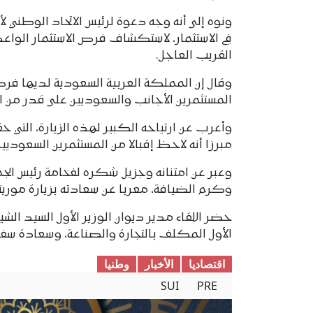
ونوه إلى أنه وجه دعوة لرئيس الاتحاد الوطني لأرب
في الاستثمار، لاستكشاف فرص الاستثمار الواعدة
القريب العاجل.
وقال إن المملكة العربية السعودية لديها ف
المستثمرين الأجانب والسعوديين على قدر من ا
وأعرب عن ارتياحه الكبير لهذه الزيارة، التي حق
مبرزا أنه لاحظ إقبالا من المستثمرين السعوديين
وعبر عن امتنانه وجزيل شكره لفخامة رئيس الجم
وكرم الضيافة، معربا عن سعادته بزيارة موريتان
حضر اللقاء مدير ديوان الوزير الأول السيد الشي
الأول المكلف بالتجارة والصناعة، وسعادة سف
اقتصادیا
الأخبار
وطنیا
SUI
PRE