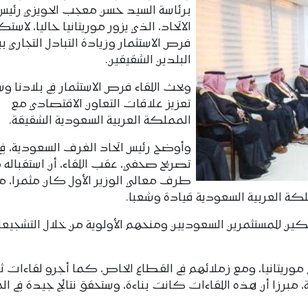
برئاسة السيد حسن معجب الحويزي رئيس
الاتحاد، الذي يزور موريتانيا حاليا، لاس
فرص الاستثمار وزيادة التبادل التجاري بي
البلدين الشقيقين.
وبحث اللقاء فرص الاستثمار في بلادنا وس
تعزيز علاقات التعاون الاقتصادي مع
المملكة العربية السعودية الشقيقة.
وأوضح رئيس اتحاد الغرف السعودية، في
تصريح صحفي، عقب اللقاء، أن استقباله 
طرف معالي الوزير الأول كان مثمرا، 
ملكة العربية السعودية قيادة وشعبا.
مكين للمستثمرين السعوديين ومنحهم الأولوية من خلال التشجيع
في موريتانيا، ومع زملائهم في القطاع الخاص، كما أجرو لقاءات ثن
 مبرزا أن هذه اللقاءات كانت بناءة، وستحقق نتائج جيدة في ال