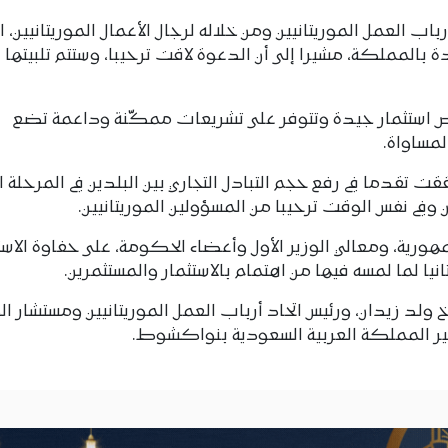
اب العمل الموريتانيين ومن خلاله لرجال الأعمال الموريتانيين، ال
 بالمملكة، مشيرا إلى أن الدعوة لاقت ترحيبا، وستتم تلبيتها ف
رص استثمار جيدة وتتوفر على تشريعات ممكّنة وداعمة تضع
لمساواة.
قت تقدما في رفع حجم التبادل التجاري بين البلدين في المرحلة ا
 وفي نفس الوقت ترحيبا من المسؤولين الموريتانيين.
هورية، ومعالي الوزير الأول وأعضاء الحكومة، على حفاوة الاست
يا لما لمسه فيها من اهتمام بالاستثمار والمستثمرين.
خ ولد زيدان، ورئيس اتحاد أرباب العمل الموريتانيين ومستشار الو
ير المملكة العربية السعودية بنواكشوط.