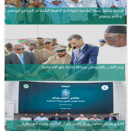
الإذاعة تطلق حملة إعلامية لمواكبة النسخة الثانية من البرنامج الوطني
“وطني وجهتي”
وزير الثقــــــــــافة يدشن محطة إذاعة غابو الحدودية
افتتاح ملتقى تطوير ورش إذاعة القرآن الكريم وقناة المحظرة