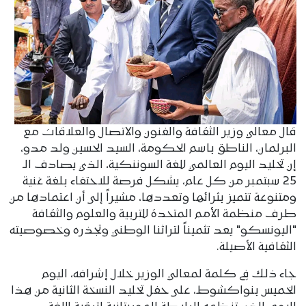
قال معالي وزير الثقافة والفنون والاتصال والعلاقات مع
البرلمان، الناطق باسم الحكومة، السيد الحسين ولد مدو،
إن تخليد اليوم العالمي للغة السوننكية، الذي يصادف الـ
25 سبتمبر من كل عام، يشكل فرصة للاحتفاء بلغة غنية
ومتنوعة تتميز بثرائها وتعددها، مشيراً إلى أن اعتمادها من
طرف منظمة الأمم المتحدة للتربية والعلوم والثقافة
"اليونسكو" يعد تثميناً لتراثنا الوطني وتجذره وخصوصيته
الثقافية الأصيلة.
جاء ذلك في كلمة لمعالي الوزير خلال إشرافه، اليوم
الخميس بنواكشوط، على حفل تخليد النسخة الثانية من هذا