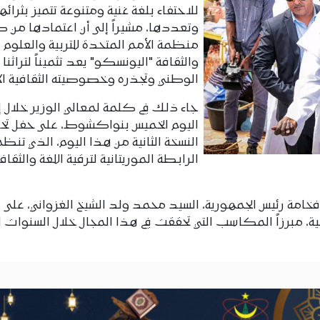
للاحتفاء بلغة غنية ومتنوعة تتميز بثرائها
وتعددها، مشيراً إلى أن اعتمادها من
منظمة الأمم المتحدة للتربية والعلوم
والثقافة "اليونسكو" يعد تثميناً لتراثنا
الوطني وتجذره وخصوصيته الثقافية الأ
جاء ذلك في كلمة لمعالي الوزير خلال إ
اليوم الخميس بنواكشوط، على حفل تخل
النسخة الثانية من هذا اليوم، الذي تنظ
الرابطة الموريتانية لترقية اللغة والثقاف
امة رئيس الجمهورية، السيد محمد ولد الشيخ الغزواني، على
 مبرزاً المكاسب التي تحققت في هذا المجال خلال السنوات ال