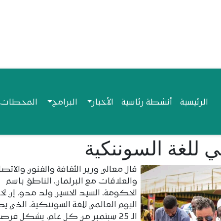
Navigation princip
الرئيسية
أنشطة رئاسية
الأخبار
البرامج
المحطات ا
لي للغة السوننكية
قال معالي وزير الثقافة والفنون والاتصا
والعلاقات مع البرلمان، الناطق باسم
الحكومة، السيد الحسين ولد مدو، إن تخ
اليوم العالمي للغة السوننكية، الذي 
الـ 25 سبتمبر من كل عام، يشكل فرص