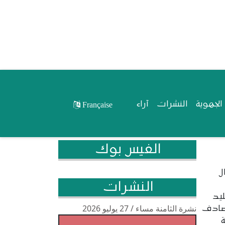
لجهوية
النشرات
آراء
Française
الفيس بوك
ل
النشرات
ليد
نشرة الثامنة مساء / 27 يوليو 2026
يصادف
ة