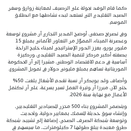
كما قام الوفد بجولة على الرصيف لمعاينة زوارق وسفن
الصيد التقليدي التي تستعد لبدء نشاطها مع انطلاق
الموسم.
وفي تصريح صحفي، أوضح المدير التجاري أن مشروع توسعة
وعصرنة الميناء، المموّل من التعاون الألماني بمبلغ 15
مليون يورو، يعزز الدور الإستراتيجي لميناء خليج الراحة
بصفته أكبر مركز لتنمية الصيد التقليدي، وركيزة
أساسية في دعم الاقتصاد الوطني، مشيرا إلى أن الحكومة
الموريتانية تساهم بمبلغ مليوني دولار في تمويل المشروع.
وأضاف ولد بوبكر أن نسبة تقدم الأشغال بلغت 50%
حتى الآن، مبرزا أن وتيرة العمل تسير بسرعة، على أن تكتمل
الأعمال مع نهاية سنة 2026.
ويتضمن المشروع بناء 500 مخزن للصيادين التقليديين،
وإنشاء سوق حديثة للسمك بمعايير دولية، وتحديث
وتوسعة شبكة الصرف الصحي، إضافة إلى تشييد شبكة
طرق معبدة يبلغ طولها 7 كيلومترات، ما سيسهم في