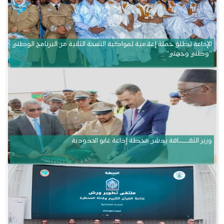
الإذاعة تطلق حملة إعلامية لمواكبة النسخة الثانية من البرنامج الوطني
“وطني وجهتي”
وزير الثقــــــــــافة يدشن محطة إذاعة غابو الحدودية