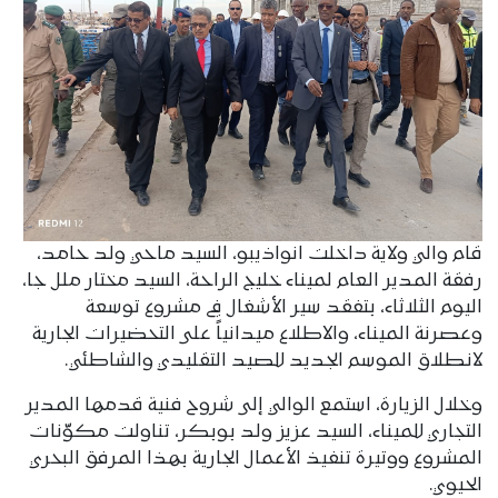
قام والي ولاية داخلت انواذيبو، السيد ماحي ولد حامد،
رفقة المدير العام لميناء خليج الراحة، السيد مختار ملل جا،
اليوم الثلاثاء، بتفقد سير الأشغال في مشروع توسعة
وعصرنة الميناء، والاطلاع ميدانياً على التحضيرات الجارية
لانطلاق الموسم الجديد للصيد التقليدي والشاطئي.
وخلال الزيارة، استمع الوالي إلى شروح فنية قدمها المدير
التجاري للميناء، السيد عزيز ولد بوبكر، تناولت مكوّنات
المشروع ووتيرة تنفيذ الأعمال الجارية بهذا المرفق البحري
الحيوي.