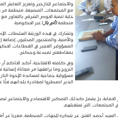
والاجتماعي للنازحين وتعزيز التعايش ال
مع المجتمعات المضيفة، منظمة من
خلية تنمية الحوض الشرقي بالتعاون مع
منظمة
(أني بال
) غير الحكومية.
وتشارك في هذه الورشة السلطات الإدا
والأمنية، والمنتخبون المحليون، إضافة إل
المسؤولين الفنيين في القطاعات الحكو
بمقاطعتي تمبدغة وجكني.
وفي كلمته الافتتاحية، أكد الحاكم أن
النزوح وما يرافقها من معاناة إنسانية 
مسؤولية جماعية لمساندة الإخوة الناز
الذين اضطروا لمغادرة بلدانهم بحثًا عن
 الحماية، بل يشمل كذلك التمكين الاقتصادي والاجتماعي لض
 المجتمعات التي تستقبلهم.
، السيد أحمد الفتح، عن شكره للجهات المنظمة، معربا عن أمله