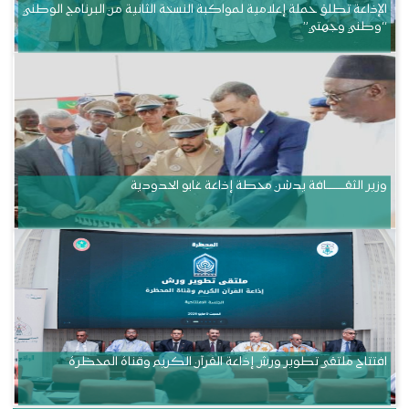
الإذاعة تطلق حملة إعلامية لمواكبة النسخة الثانية من البرنامج الوطني
“وطني وجهتي”
وزير الثقــــــــــافة يدشن محطة إذاعة غابو الحدودية
افتتاح ملتقى تطوير ورش إذاعة القرآن الكريم وقناة المحظرة