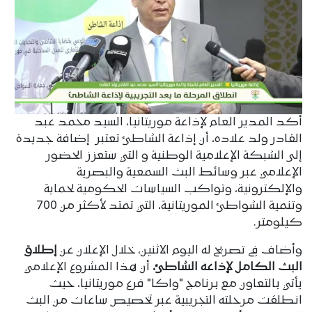
أكد المدير العام لإذاعة موريتانيا، السيد محمد عبد
القادر ولد علاده، أن إذاعة الشاطئ تعتبر إضافة جديدة
إلى الشبكة الإعلامية الوطنية و التي ستعزز الحضور
الإعلامي عبر وسائط البث السمعية والبصرية
والإلكترونية، وتواكب السياسات الحكومية لحماية
وتنمية الشواطئ الموريتانية، التي تمتد لأكثر من 700
كيلومتر.
وأضاف في تصريح له اليوم الاثنين، خلال الإعلان عن
إطلاق
البث الكامل لإذاعة الشاطئ،
أن هذا المشروع الإعلامي
يأتي بالتعاون مع برنامج "واكا" فرع موريتانيا، حيث
انطلقت مرحلته التجريبية عبر تخصيص ساعات من البث