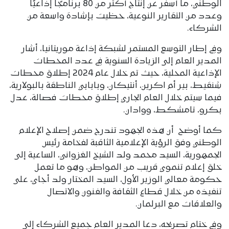
الوطني، ما أسفر عن إنتاج أكثر من 80 برنامجًا إذاعيًا
وعدد من التقارير النوعية، حظيت بإشادة واسعة من
الشركاء.
وفي إطار التوسع المستمر لشبكة إذاعة موريتانيا، أشار
المدير العام إلى الزيادة السنوية في عدد المحطات
الإذاعية المحلية، حيث تم خلال عام 2024 إطلاق محطات
شنقيط، بير أم اكرين، أنتيكان، وبابابي الناطقة بالبولارية،
فيما سيتم خلال العام الجاري إطلاق محطات فصالة، عدل
بكرو، تامشكط، ووادان.
كما أوضح أن هذه الجهود تندرج ضمن إصلاح الإعلام
الوطني وفق الرؤية الإعلامية الثاقبة لفخامة رئيس
الجمهورية، السيد محمد ولد الشيخ الغزواني، الساعية إلى
خلق إعلام تنموي قريب من المواطن، وهو ما تعمل
حكومة معالي الوزير الأول، السيد المختار ولد أجاي، على
تنفيذه من خلال قطاع الثقافة والفنون والاتصال
والعلاقات مع البرلمان.
وفي ختام تصريحه، دعا المدير العام جميع الشركاء إلى