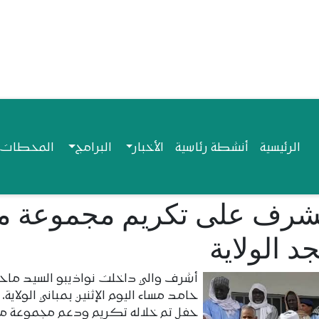
Navigation princip
الرئيسية
أنشطة رئاسية
الأخبار
البرامج
المحطات ا
 يشرف على تكريم مجموعة م
 الولاية
أشرف والي داخلت نواذيبو السيد ماح
حامد مساء اليوم الإثنين بمباني الولاية،
حفل تم خلاله تكريم ودعم مجموعة م