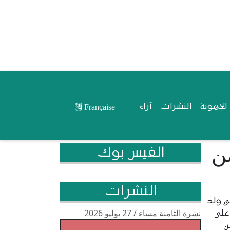
لجهوية
النشرات
آراء
Française
ن
الفيس بوك
النشرات
ي ولد
نشرة الثامنة مساء / 27 يوليو 2026
 على
ن