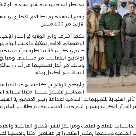
محاظر انواذيبو وتدشين مسجد الولاية.
ويقع المسجد وسط الحي الإداري، و يتس
لأزيد من 100 مصل.
كما أشرف والي الولاية في إطار الإحياء
الرمضاني الخاص بولاية داخلت انواذيبو
دعم وتكريم 35 محظرة قرآنية بمدين
نواذيبو استفادت من مصاحف ومبالغ 
وذلك من أجل تمكينها من أداء رسالته
النبيلة على أكمل وجه.
وأوضح الوالي في كلمته بهذه المناسبة،
المحاظر تشكل حصنا متينا لصيانة اله
تة تأتي استجابة للتوجيهات السامية لفخامة رئيس الجمهورية الس
نشر القرآن الكريم وتعزيز قيم ديننا الحنيف ودعم طلاب العلم
خ حاضنات للعلم والعلماء ومراكز لنشر الأخلاق الفاضلة والقيم
ت العلمية ودعمها يمثلان استثمارا في مستقبل أمتنا وتحصينا لم