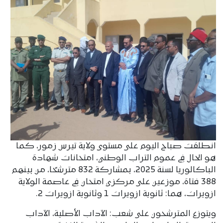
انطلقت صباح اليوم على مستوى ولاية تيرس زمور، كما
هو الحال في عموم التراب الوطني، امتحانات شهادة
الباكالوريا لسنة 2025، بمشاركة 832 مترشحًا، من بينهم
388 فتاة، موزعين على مركزي امتحان في عاصمة الولاية
ازويرات، هما: ثانوية ازويرات 1 وثانوية ازويرات 2.
ويتوزع المترشحون على شعب: الآداب الأصلية، الآداب