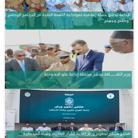
الإذاعة تطلق حملة إعلامية لمواكبة النسخة الثانية من البرنامج الوطني
“وطني وجهتي”
وزير الثقــــــــــافة يدشن محطة إذاعة غابو الحدودية
افتتاح ملتقى تطوير ورش إذاعة القرآن الكريم وقناة المحظرة