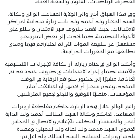
العصرية، الرياضيات، العلوم، والشعبة الفنية.
وفي هذا السياق، أدى والي الولاية المساعد، الوالي وكالة،
السيد المختار ولد أحمد ولد باب، زيارة ميدانية لمراكز
الامتحانات، حيث تفقد ظروف سير الامتحان، واطلع على
الأجواء التنظيمية، كما تحدث إلى بعض المترشحين
مستفسرًا عن طبيعة المواد التي تم اختبارهم فيها ومدى
تطابقها مع المقررات الدراسية.
وأكد الوالي في ختام زيارته، أن كافة الإجراءات التنظيمية
والأمنية لضمان إجراء الامتحانات في ظروف جيدة قد تم
اتخاذها، مشيرًا إلى حضور طواقم الرقابة في الوقت
المحدد، وعدم تسجيل أي تجمهر أو اختلالات أمام
المؤسسات، متمنيًا التوفيق والنجاح لجميع المترشحين.
رافق الوالي خلال هذه الزيارة، حاكم مقاطعة ازويرات
المساعد، الحاكم وكالة السيد الطالب أحمد ولد الداية
أعمر، والمستشار المكلف بالإعلام والاتصال في المجلس
الجهوي، السيد محمد ولد لمانه ولد احميتي؛ وعمدة
بلدية ازويرات المساعد، السيد السالك ولد اعل تم؛