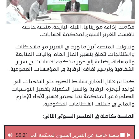
قدّمت إذاعة موريتانيا، الليلة البارحة، منصة خاصة
ناقشت التقرير السنوي لمحكمة الحسابات.
وتناولت المنصة أبرز ما ورد في التقرير من ملاحظات
واستنتاجات تتعلق بتسيير المال العام، وآليات المتابعة
والمساءلة، إضافة إلى دور محكمة الحسابات في تعزيز
الشفافية وترسيخ ثقافة الرقابة في المؤسسات العمومية.
كما تم خلال النقاش تسليط الضوء على التحديات التي
تواجه أجهزة الرقابة، والسبل الكفيلة بتفعيل التوصيات
الصادرة عن المحكمة بما يضمن تحسين الأداء الإداري
والمالي في مختلف القطاعات الحكومية.
المنصة كاملة في العنصر الصوتي التالي:
منصة خاصة عن التقرير السنوي لمحكمة الحسابات
59:21