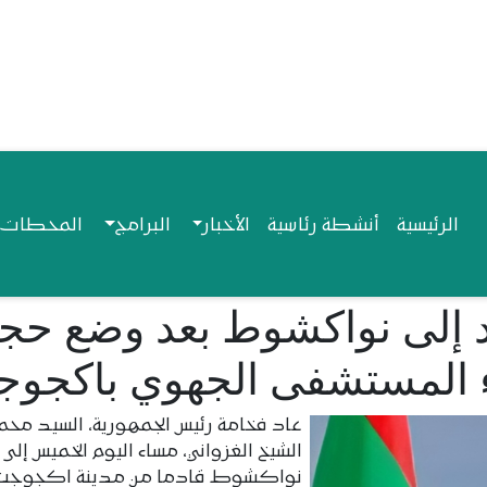
Navigation princip
الرئيسية
أنشطة رئاسية
الأخبار
البرامج
المحطات ا
د إلى نواكشوط بعد وضع حج
ء المستشفى الجهوي باكجو
عاد فخامة رئيس الجمهورية، السيد مح
الشيخ الغزواني، مساء اليوم الخميس إلى
نواكشوط قادما من مدينة اكجوجت