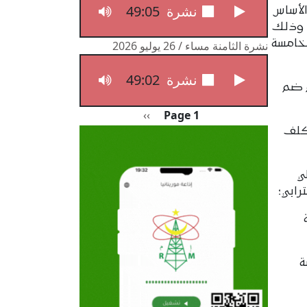
49:05
نشرة الثامنة مساء / 27 يوليو 2026
لأساس
، وذلك
ـخامسة
نشرة الثامنة مساء / 26 يوليو 2026
49:02
نشرة الثامنة مساء / 26 يوليو 2026
م ضم
Pagination
الصفحة التالية
››
Page 1
مكلف
ي
رابي؛
ة