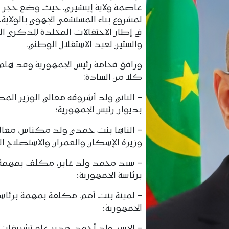
عاصمة ولاية إينشيري، حيث وضع حجر ا
لمشروع بناء المستشفى الجهوي بالولاية
في إطار الاحتفالات المخلدة للذكرى ال
والستين لعيد الاستقلال الوطني.
ورافق فخامة رئيس الجمهورية وفد ها
كلا من السادة:
– الناني ولد أشروقه معالي الوزير ال
بديوان رئيس الجمهورية؛
– الناها بنت حمدي ولد مكناس، معال
وزيرة الإسكان والعمران والاستصلاح الت
– سيد محمد ولد غابر، مكلف بمهمة
برئاسة الجمهورية؛
– لمينة بنت أمم، مكلفة بمهمة برئاس
الجمهورية؛