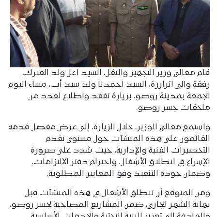
قام معالي وزير التجهيز والنقل، السيد اعل ولد الفيرك،
رفقة والي اترارزة، السيد احمدنا ولد سيد أب، مساء اليوم
الجمعة بمدينة روصو، بزيارة تفقد واطلاع لعدد من
ملحقات جسر روصو.
واستمع معالي الوزير، خلال الزيارة، إلى عرض مفصل قدمه
القائمون على هذه المنشآت حول مستوى تقدم
التحضيرات الفنية والإدارية، حيث شدد على ضرورة
الإسراع في انطلاق الأشغال، واحترام دفتر الالتزامات،
وضمان جودة التنفيذ وفق المعايير المطلوبة.
ومن المتوقع أن تنطلق الأشغال في هذه المنشآت قبل
نهاية الشهر الجاري، ضمن المشاريع المصاحبة لجسر روصو،
والهادفة إلى تعزيز البنية التحتية والخدمات الأساسية