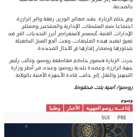
بالمدينة.
وفي ختام الزيارة، عقد معالي الوزير، رفقة والي اترارزة،
اجتماعا ضم السلطات الإدارية والمنتخبين وممثلي
الإدارات الفنية، خُصص لاستعراض أبرز التحديات التي قد
تعيق تنفيذ هذه الملحقات، وبحث أنجع السبل الكفيلة
بتجاوزها وضمان إنجازها في الآجال المحددة.
جرت الزيارة بحضور حاكم مقاطعة روصو، ونائب رئيس
جهة اترارزة، وعمدة بلدية روصو، وعدد من أطر وزارة
التجهيز والنقل، إلى جانب قادة الأجهزة الأمنية بالولاية.
روصو/ آسية بنت محفوظ
وسوم
إذاعـــة روصو الجهوية
الأخبار
وطنیا
SUI
PRE