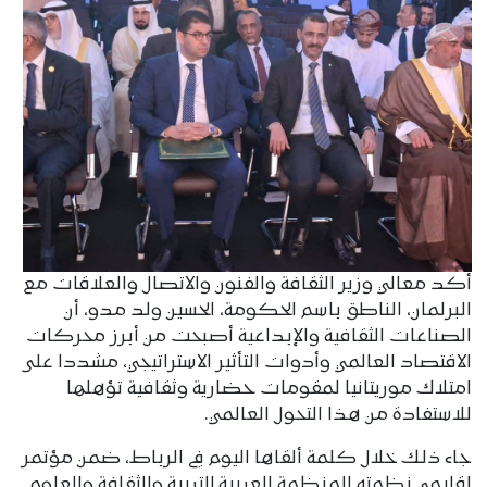
أكد معالي وزير الثقافة والفنون والاتصال والعلاقات مع
البرلمان، الناطق باسم الحكومة، الحسين ولد مدو، أن
الصناعات الثقافية والإبداعية أصبحت من أبرز محركات
الاقتصاد العالمي وأدوات التأثير الاستراتيجي، مشددا على
امتلاك موريتانيا لمقومات حضارية وثقافية تؤهلها
للاستفادة من هذا التحول العالمي.
جاء ذلك خلال كلمة ألقاها اليوم في الرباط، ضمن مؤتمر
إقليمي نظمته المنظمة العربية للتربية والثقافة والعلوم