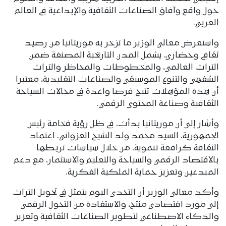
حول واقع وآفاق الصناعات الثقافية والإبداعية في العالم
العربي.
واستعرض معالي الوزير ما تزخر به موريتانيا من رصيد
ثقافي وحضاري، يشمل المدن التاريخية المصنفة ضمن
التراث العالمي، والمخطوطات والمحاظر والتراث
الشفهي والتنوع الموسيقي والصناعات التقليدية، معتبرا
أن هذه المؤهلات تتيح فرصا واعدة في مجالات السياحة
الثقافية وصناعة المحتوى الرقمي.
وأشار إلى أن موريتانيا بدأت، في ظل رؤية فخامة رئيس
الجمهورية، السيد محمد ولد الشيخ الغزواني، اعتماد
الثقافة كرافعة تنموية، من خلال سياسات تربطها
بالاقتصاد الرقمي والسياحة والتعليم والاستثمار، مع دعم
المبدعين وتعزيز حماية الملكية الفكرية.
وأكد معالي الوزير أن التحدي اليوم يتمثل في تحويل التراث
إلى مورد اقتصادي منتج، والاستفادة من التحول الرقمي
والذكاء الاصطناعي لتطوير الصناعات الثقافية وتعزيز