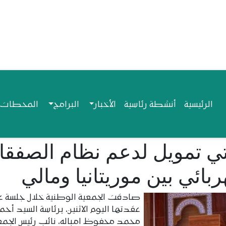
Navigation princip
الرئيسية
أنشطة رئاسية
الأخبار
البرامج
المحطات ا
تي تمويل لدعم نظام الصفق
بائي بين موريتانيا ومالي
صادقت الجمعية الوطنية خلال جلسة عل
عقدتها اليوم الاثنين، برئاسة السيد أح
محمد محفوظ امباله، نائب رئيس الجمع