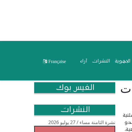
لجهوية
النشرات
آراء
Française
ات
الفيس بوك
النشرات
نية
نشرة الثامنة مساء / 27 يوليو 2026
مدو
ية،