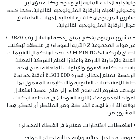
واستجابة للحاجة الماسة إلى وجود وكلاء مؤهلين
ومخولين للقيام بالرقابة المترولوجية القانونية. كما يحدد
مشروع المرسوم هذا فترة انتقالية للجهات العاملة في
مجال الرقابة المترولوجية القانونية.
– مشروع مرسوم يقضي بمنح رخصة استغلال رقم C 3820
عن مواد المجموعة 2 (التربة السوداء) في منطقة تيكنت
لصالح شركة SAM MINING SA. بعد استكمال التقييمات
الفنية والإدارية اللازمة واعتبارًا لقيام الشركة المعنية
بتسديد كافة الحقوق والإتاوات المتعلقة بمنح هذه
الرخصة، بمبلغ إجمالي قدره 6.500.000 أوقية جديدة،
طبقا للمقتضيات القانونية والتنظيمية المعمول بها،
يهدف مشروع المرسوم الحالي إلى منح رخصة استغلال
لمواد المجموعة 2 (التربة السوداء) في منطقة تيكنت
بولاية الترارزة لهذه الشركة، ومن المنتظر أن يُمكّن هذا
المشروع من:
• استقطاب استثمارات معتبرة في القطاع المعدني؛
• توفير مداخيل جبائية وشبه جبائية لصالح الدولة؛