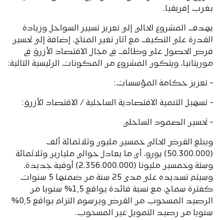
بغرب إفريقيا.
يهدف المشروع الحالي إلى تعزيز تسيير السواحل وزيادة
القدرة على التكيف مع آثار تغير المناخ، إضافة إلى تحسين
فرص الحصول على وظائف في مجال الاقتصاد الأزرق في
موريتانيا، ويتكون المشروع من المكونات الرئيسية التالية:
‐ تعزيز حكامة المؤسسات:
‐ تسهيل التنمية الاقتصادية الساحلية / الاقتصاد الأزرق:
‐ تحسين الصمود الساحلي
ويبلغ القرض الحالي خمسين مليون وثلاثمائة ألف
(50.300.000) يورو، أي ما يعادل حوالي مليارين وثلاثمائة
وستة وخمسين مليونا (2.356.000.000) أوقية جديدة.
وسيتم تسديده على مدى 25 سنة من ضمنها 5 سنوات
كفترة سماح، مع نسبة فائدة بواقع 1,5% سنويا من
الرصيد المسحوب من القرض وبرسوم التزام بواقع 0,5%
سنويا من رصيد التمويل غير المسحوب.