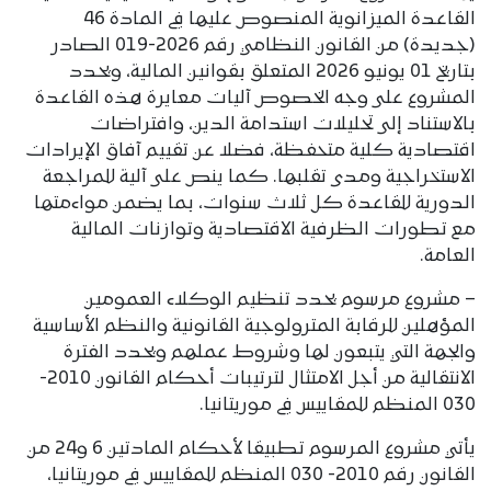
القاعدة الميزانوية المنصوص عليها في المادة 46
(جديدة) من القانون النظامي رقم 2026-019 الصادر
بتاريخ 01 يونيو 2026 المتعلق بقوانين المالية، ويحدد
المشروع على وجه الخصوص آليات معايرة هذه القاعدة
بالاستناد إلى تحليلات استدامة الدين، وافتراضات
اقتصادية كلية متحفظة، فضلا عن تقييم آفاق الإيرادات
الاستخراجية ومدى تقلبها. كما ينص على آلية للمراجعة
الدورية للقاعدة كل ثلاث سنوات، بما يضمن مواءمتها
مع تطورات الظرفية الاقتصادية وتوازنات المالية
العامة.
– مشروع مرسوم يحدد تنظيم الوكلاء العمومين
المؤهلين للرقابة المترولوجية القانونية والنظم الأساسية
والجهة التي يتبعون لها وشروط عملهم ويحدد الفترة
الانتقالية من أجل الامتثال لترتيبات أحكام القانون 2010-
030 المنظم للمقاييس في موريتانيا.
يأتي مشروع المرسوم تطبيقا لأحكام المادتين 6 و24 من
القانون رقم 2010- 030 المنظم للمقاييس في موريتانيا،