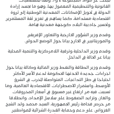
للبحث عن مواد المجموعة 2 و7، وفقًا للمقتضيات
القانونية والتنظيمية المعمول بها، وهو ما يجسد إرادة
الدولة في تحويل الإمكانات المعدنية الوطنية إلى ثروة
اقتصادية مستدامة، كما يساهم في تعزيز ثقة المستثمرين
وتحسين جاذبية البلاد كوجهة معدنية هامة.
وقدم وزير الشؤون الخارجية والتعاون الإفريقي
والموريتانيين في الخارج بيانا حول الوضع الدولي.
وقدم وزير الداخلية وترقية اللامركزية والتنمية المحلية
بيانا عن الحالة في الداخل.
وقدم وزير الطاقة والنفط وزير المالية وكالة بيانا حول
اجراءات جديدة اتخذتها الحكومة لدعم الأسر الأكثر
احتياجا في ظل التداعيات المتواصلة للحرب في الشرق
الأوسط، واستمرار الاضطرابات الاقتصادية العالمية، وما
تسببت فيه من ارتفاع غير مسبوق في أسعار المحروقات
والغاز، وتزايد الضغوط على سلاسل الإمداد، وانطلاقا
من حرص فخامة رئيس الجمهورية، السيد محمد ولد الشيخ
الغزواني، على دعم وحماية القدرة الشرائية للمواطنين