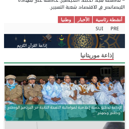
– فاطمة سيد أحمد أمخيطير، حاصلة على شهادة
الليصانص في الاقتصاد شعبة التسيير.
أنشطة رئاسية
الأخبار
وطنیا
SUI
PRE
إذاعة موريتانيا
الإذاعة تطلق حملة إعلامية لمواكبة النسخة الثانية من البرنامج الوطني
“وطني وجهتي”