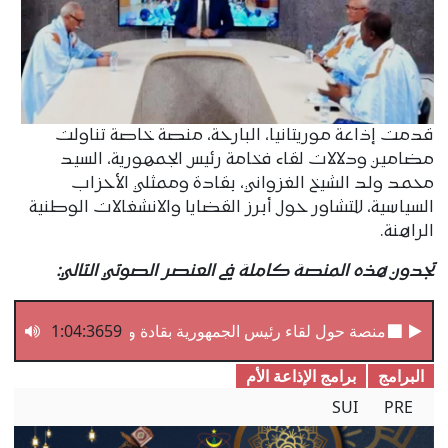
قدمت إذاعة موريتانيا، البارحة، منصة خاصة تناولت
مضامين ودلالات لقاء فخامة رئيس الجمهورية، السيد
محمد ولد الشيخ الغزواني، بقادة وممثلي الأحزاب
السياسية، للتشاور حول أبرز القضايا والانشغالات الوطنية
الراهنة.
تجدون هذه المنصة كاملة في العنصر الصوتي التالي:
1:04:3659
منصة حول لقاء رئيس الجمهورية بقادة وممثلي الأحزاب السي
البرامج
برامج الإذاعة الأم
SUI
PRE