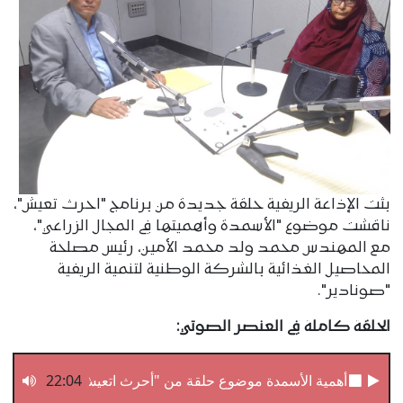
بثت الإذاعة الريفية حلقة جديدة من برنامج "احرث تعيش"،
ناقشت موضوع "الأسمدة وأهميتها في المجال الزراعي"،
مع المهندس محمد ولد محمد الأمين، رئيس مصلحة
المحاصيل الغذائية بالشركة الوطنية لتنمية الريفية
"صونادير".
الحلقة كاملة في العنصر الصوتي:
أھمية الأسمدة موضوع حلقة من "أحرث اتعيش"
22:04