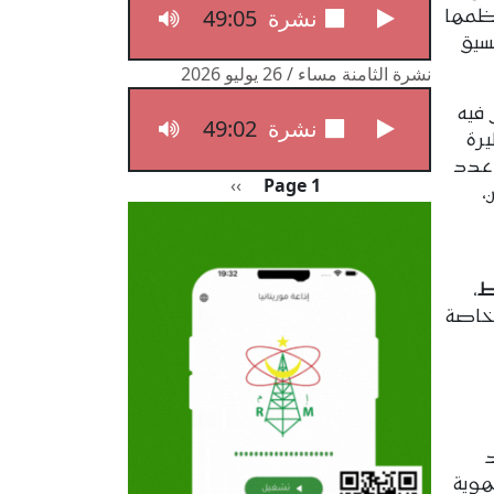
49:05
نشرة الثامنة مساء / 27 يوليو 2026
نظمها
سيق
نشرة الثامنة مساء / 26 يوليو 2026
 فيه
49:02
نشرة الثامنة مساء / 26 يوليو 2026
يرة
 عدد
Pagination
الصفحة التالية
››
Page 1
،
ط
،
 خاصة
د
هوية