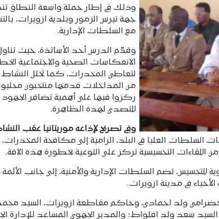
وذلك في إطار حملة واسعة النطاق ت
جهة تيرس الزمور وبلدية ازويرات، بالتن
مع السلطات الإدارية.
وقدّم الدرس أحد الأساتذة، حيث تناول
الانعكاسات الصحية والاجتماعية الخط
لتعاطي المخدرات، كما تخلل النشاط
من المداخلات قدمها منتخبون محليون
ركزوا فيها على أهمية تضافر الجهود
للتصدي لهذه الظاهرة.
وفي تصريح لإذاعة موريتانيا عقب النشا
هات السلطات العليا في البلد، الرامية إلى مكافحة المخدرات،
 اللقاءات التحسيسية تركز على التوعية بخطورة هذه الآفة.
 للتحسيس، تضم السلطات الإدارية والأمنية، إلى جانب الأئمة
الأحياء في مدينة ازويرات.
الحضرامي ولد احمادي، وحاكم مقاطعة ازويرات، السيد محم
لسيد سعد ولد افلواط؛ والمدير الجهوي المساعد للإدارة الج