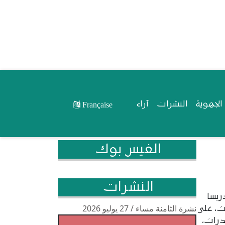
لجهوية
النشرات
آراء
Française
الفيس بوك
النشرات
ريسا
نشرة الثامنة مساء / 27 يوليو 2026
ات، على
درات،