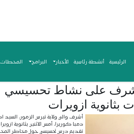
Navigation princip
الرئيسية
أنشطة رئاسية
الأخبار
البرامج
المحطات ا
يشرف على نشاط تحسيسي
بثانوية ازويرات
أشرف والي ولاية تيرس الزمور، السيد اد
دمبا كوريرا، أمس الاثنين بثانوية ازوير
تقديم درس تحسيسي حول مخاطر المخ