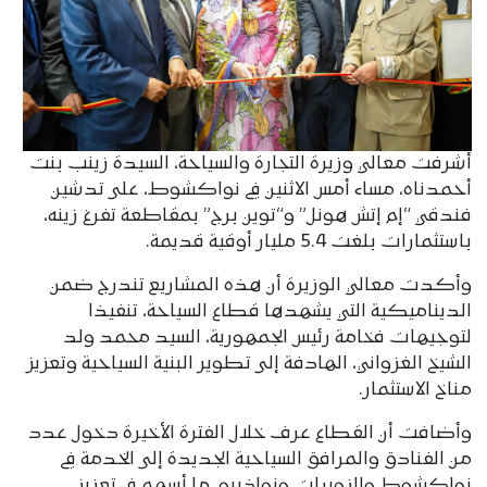
أشرفت معالي وزيرة التجارة والسياحة، السيدة زينب بنت
أحمدناه، مساء أمس الاثنين في نواكشوط، على تدشين
فندقي “إم إتش هونل” و“توين برج” بمقاطعة تفرغ زينه،
باستثمارات بلغت 5.4 مليار أوقية قديمة.
وأكدت معالي الوزيرة أن هذه المشاريع تندرج ضمن
الديناميكية التي يشهدها قطاع السياحة، تنفيذا
لتوجيهات فخامة رئيس الجمهورية، السيد محمد ولد
الشيخ الغزواني، الهادفة إلى تطوير البنية السياحية وتعزيز
مناخ الاستثمار.
وأضافت أن القطاع عرف خلال الفترة الأخيرة دخول عدد
من الفنادق والمرافق السياحية الجديدة إلى الخدمة في
نواكشوط والزويرات ونواذيبو، ما أسهم في تعزيز