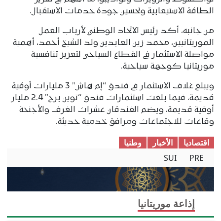
الطاقة الاستيعابية وتحسين جودة خدمات الاستقبال.
من جانبه، أكد رئيس الاتحاد الوطني لأرباب العمل
الموريتانيين، محمد زين العابدين ولد الشيخ أحمد، أهمية
مواصلة الاستثمار في القطاع السياحي لتعزيز تنافسية
موريتانيا كوجهة سياحية.
ويبلغ غلاف الاستثمار في فندق “إم هاش” 3 مليارات أوقية
قديمة، فيما بلغت استثمارات فندق “توين برج” 2.4 مليار
أوقية قديمة، ويضم الفندقان عشرات الغرف والأجنحة
وقاعات للاجتماعات ومرافق خدمية حديثة.
اقتصادیا
الأخبار
وطنیا
SUI
PRE
إذاعة موريتانيا