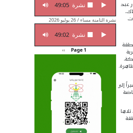
49:05
نشرة الثامنة مساء / 27 يوليو 2026
ر عبد
اك،
ات
نشرة الثامنة مساء / 26 يوليو 2026
49:02
نشرة الثامنة مساء / 26 يوليو 2026
طقة
Pagination
الصفحة التالية
››
Page 1
ية
كة،
اهرة.
اً إلى
ياضة
لأول، تلاها
طقة