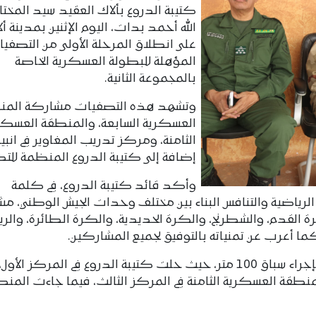
كتيبة الدروع بألاك العقيد سيد المختا
الله أحمد بدات، اليوم الإثنين بمدينة أل
على انطلاق المرحلة الأولى من التصفي
المؤهلة للبطولة العسكرية الخاصة
بالمجموعة الثانية.
وتشهد هذه التصفيات مشاركة المن
العسكرية السابعة، والمنطقة العسكر
الثامنة، ومركز تدريب المغاوير في انبي
إضافة إلى كتيبة الدروع المنظمة للتظ
وأكد قائد كتيبة الدروع، في كلمة
الرياضية والتنافس البناء بين مختلف وحدات الجيش الوطني، مشير
ة القدم، والشطرنج، والكرة الحديدية، والكرة الطائرة، والر
ما أعرب عن تمنياته بالتوفيق لجميع المشاركين.
وعقب الافتتاح الرسمي، انطلقت المنافسات بإجراء سباق 100 متر، حيث حلت كتيبة الدروع في المركز ا
لمنطقة العسكرية الثامنة في المركز الثالث، فيما جاءت المن