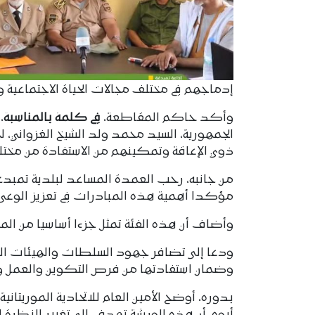
إدماجهم في مختلف مجالات الحياة الاجتماعية وا
وأكد حاكم المقاطعة،
في كلمة بالمناسبة
،
الجمهورية، السيد محمد ولد الشيخ الغزواني، له
ذوي الإعاقة وتمكينهم من الاستفادة من مختل
من جانبه، رحب العمدة المساعد لبلدية تمبدغة
مؤكدا أهمية هذه المبادرات في تعزيز الوعي 
وأضاف أن هذه الفئة تمثل جزءا أساسيا من المجت
ودعا إلى تضافر جهود السلطات والهيئات الم
وضمان استفادتها من فرص التكوين والعمل والم
بدوره، أوضح الأمين العام للاتحادية الموريتا