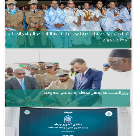
الإذاعة تطلق حملة إعلامية لمواكبة النسخة الثانية من البرنامج الوطني
“وطني وجهتي”
وزير الثقــــــــــافة يدشن محطة إذاعة غابو الحدودية