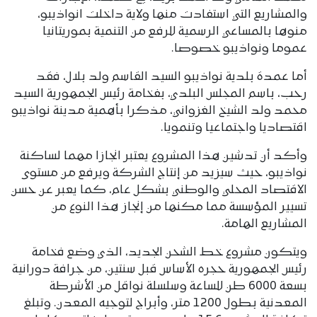
والمشاريع التي استفادت منها ولاية داخلت انواذيبو،
منوها بالمساعي الرسمية للرفع من التنمية بموريتانيا
عموما ونواذيبو خصوصا.
أما عمدة بلدية نواذيبو السيد القاسم ولد بلال، فقد
رحب، باسم المجلس البلدي، بفخامة رئيس الجمهورية السيد
محمد ولد الشيخ الغزواني، مذكرا بأهمية مدينة نواذيبو
اقتصاديا واجتماعيا وتنمويا.
وأكد أن تدشين هذا المشروع يعتبر انجازا مهما لساكنة
نواذيبو، حيث سيزيد من إنتاج الشركة ويرفع من مستوى
الاقتصاد المحلي والوطني بشكل عام، كما يعبر عن حسن
تسيير المؤسسة مما مكنها من إنجاز هذا النوع من
المشاريع الهامة.
ويتكون مشروع خط الشحن الجديد، الذي وضع فخامة
رئيس الجمهورية حجره الأساس قبل سنتين، من جرافة دورانية
بسعة 6000 طن للساعة وسلسلة نواقل من الأشرطة
المعدنية بطول 1200 متر، وأبراج لتوجيه المعدن. وتبلغ