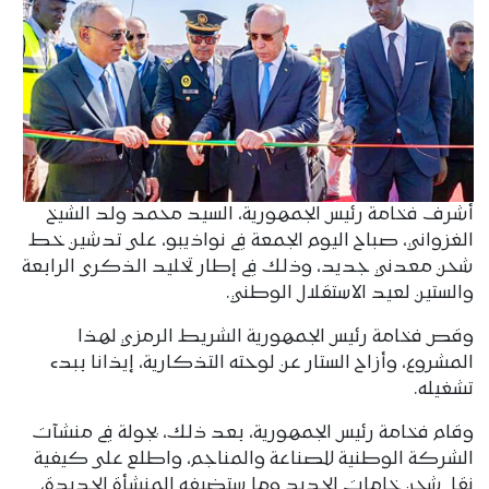
أشرف فخامة رئيس الجمهورية، السيد محمد ولد الشيخ
الغزواني، صباح اليوم الجمعة في نواذيبو، على تدشين خط
شحن معدني جديد، وذلك في إطار تخليد الذكرى الرابعة
والستين لعيد الاستقلال الوطني.
وقص فخامة رئيس الجمهورية الشريط الرمزي لهذا
المشروع، وأزاح الستار عن لوحته التذكارية، إيذانا ببدء
تشغيله.
وقام فخامة رئيس الجمهورية، بعد ذلك، بجولة في منشآت
الشركة الوطنية للصناعة والمناجم، واطلع على كيفية
نقل شحن خامات الحديد وما ستضيفه المنشأة الجديدة،