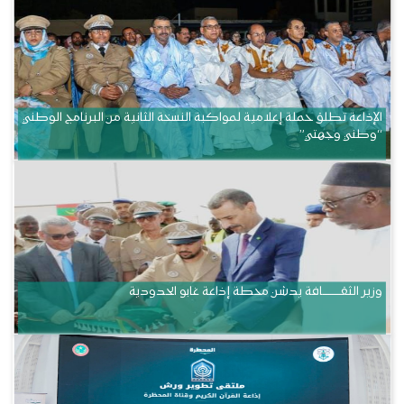
الإذاعة تطلق حملة إعلامية لمواكبة النسخة الثانية من البرنامج الوطني
“وطني وجهتي”
وزير الثقــــــــــافة يدشن محطة إذاعة غابو الحدودية