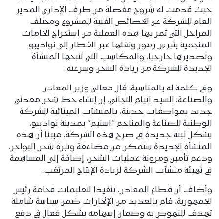
حيث قدمت له شروح مفصلة من طرف الإداري المدير
العام للشركة عن الخصائص الفنية للمشروع ومختلف
المراحل التي تمر بها هذه العملية من استخراج الخامات
المنجمية بتيرس زمور ونقلها عبر القطار إلى نواذيبو
وتصديرها خارجيا، والمكاسب التي تتيحها المنشأة
الجديدة للشركة من زيادة الشحن وسرعته.
وفي كلمة له بالمناسبة، قال معالي وزير المعادن
والصناعة، السيد اتيام التجاني، إن إنشاء خط شحن معدني
جديد بمواصفات حديثة، بالمنشآت المينائية للشركة
الوطنية للصناعة والمناجم “اسنيم” بمدينة نواذيبو،
يشكل لبنة جديدة في صرح هذه الشركة، مبينا أن هذه
المنشأة الجديدة ستمكن من مضاعفة وتيرة شحن البواخر،
ودعم تأمين ومرونة عمليات الشحن، إضافة إلى المساهمة
في تهيئة منشآت الشركة لزيادة الإنتاج المرتقب.
وأضاف أن قطاع المعادن، تنفيذا لتعليمات فخامة رئيس
الجمهورية، قام بالعديد من الإنجازات ضمن سياسة شاملة
تهدف للنهوض به وضمان إسهامه بشكل فعال في دفع