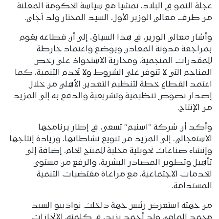
عجلة النمو في البلاد، تمشيا مع سياسة الحكومة المعلنة
من طرف معالي الوزير الأول، السيد المختار ولد أجاي.
وأشار معالي الوزير، في هذا السياق، إلى أن قطاعه يقوم
بمراجعة مدونة المعادن وبوضع واعتماد خارطة
للمقدرات المنجمية، ومحاربة الاستحواذ على رخص
المناجم التي لا تتوفر على الشروط ولا تخدم التنمية، كما
اعتمد القطاع خطة لتنظيم التعدين الأهلي من خلال
إصدار نصوص تنظيمية وتشريعية والدفع به إلى المزيد
من الإنتاج.
وأكد أن شركة “اسنيم” تسعى، في إطار برنامجها
الاستعجالي، إلى المزيد من تنويع نشاطاتها، وزيادة إنتاجها
وإنشاء صناعات تحويلية محلية للمنتج الحام، إضافة إلى
تأهيل وتطوير المصادر البشرية، والرفع من مستوى
الخدمات الاجتماعية، مع مراعاة مقتضيات التنمية
المستدامة.
من جهته استعرض رئيس جهة داخلت نواذيبو السيد
محمد المامي ولد أحمد بزيد، في كلمته، الإنجازات