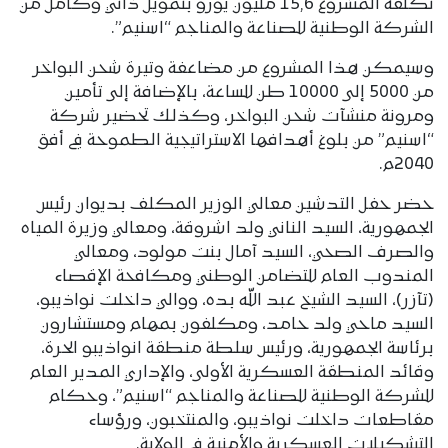
تكلفة المشروع 15,6 مليون يورو بتمويل ذاتي وكامل من
الشركة الوطنية للصناعة والمناجم “اسنيم”.
وسيمكن هذا المشروع من مضاعفة وتيرة شحن البواخر
من 5000 إلى 10000 طن للساعة، بالإضافة إلى تأمين
ومرونة منشآت شحن البواخر، وكذلك تحضير شركة
“اسنيم” من بلوغ أهدافها الاستراتيجية الطموحة في أفق
2040م.
حضر حفل التدشين معالي الوزير المكلف بديوان رئيس
الجمهورية، السيد الناني ولد اشروقة، ومعالي وزيرة المياه
والصرف الصحي، السيد آمال بنت مولود، ومعالي
المندوب العام للتضامن الوطني ومكافحة الإقصاء
(تآزر)، السيد الشيخ عبد اللّه بده، ووالي داخلت نواذيبو،
السيد ماحي ولد حامد، ومكلفون بمهام ومستشارون
برئاسة الجمهورية، ورئيس سلطة منطقة انواذيبو الحرة،
وقائد المنطقة العسكرية الأولى، والإداري المدير العام
للشركة الوطنية للصناعة والمناجم “اسنيم”، وحكام
مقاطعات داخلت نواذيبو، والمنتخبون، ورؤساء
التشكيلات العسكرية والأمنية في الولاية.