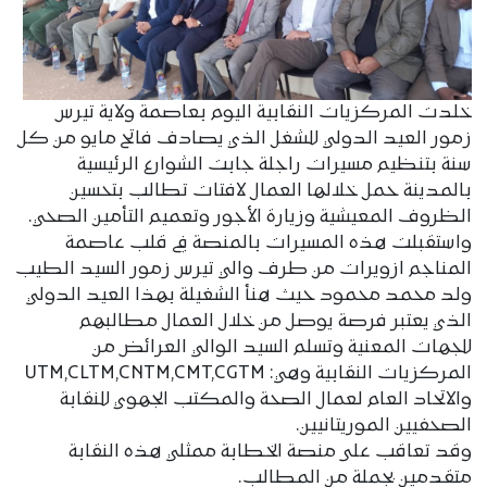
خلدت المركزيات النقابية اليوم بعاصمة ولاية تيرس
زمور العيد الدولي للشغل الذي يصادف فاتح مايو من كل
سنة بتنظيم مسيرات راجلة جابت الشوارع الرئيسية
بالمدينة حمل خلالها العمال لافتات تطالب بتحسين
الظروف المعيشية وزيارة الأجور وتعميم التأمين الصحي.
واستقبلت هذه المسيرات بالمنصة في قلب عاصمة
المناجم ازويرات من طرف والي تيرس زمور السيد الطيب
ولد محمد محمود حيث هنأ الشغيلة بهذا العيد الدولي
الذي يعتبر فرصة يوصل من خلال العمال مطالبهم
للجهات المعنية وتسلم السيد الوالي العرائض من
المركزيات النقابية وهي: UTM,CLTM,CNTM,CMT,CGTM
والاتحاد العام لعمال الصحة والمكتب الجهوي للنقابة
الصحفيين الموريتانيين.
وقد تعاقب على منصة الخطابة ممثلي هذه النقابة
متقدمين بجملة من المطالب.