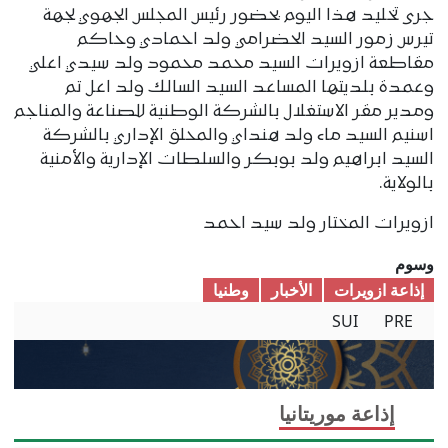
جرى تخليد هذا اليوم بحضور رئيس المجلس الجهوي لجهة
تيرس زمور السيد الحضرامي ولد احمادي وحاكم
مقاطعة ازويرات السيد محمد محمود ولد سيدي اعلي
وعمدة بلديتها المساعد السيد السالك ولد اعل تم
ومدير مقر الاستغلال بالشركة الوطنية للصناعة والمناجم
اسنيم السيد ماء ولد هنداي والمحلق الإداري بالشركة
السيد ابراهيم ولد بوبكر والسلطات الإدارية والأمنية
بالولاية.
ازويرات المختار ولد سيد احمد
وسوم
إذاعة ازويرات
الأخبار
وطنیا
SUI
PRE
إذاعة موريتانيا