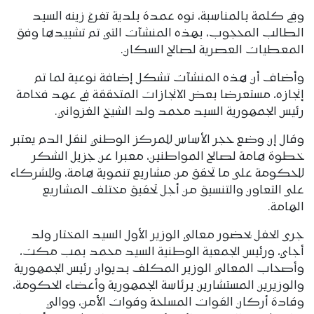
وفي كلمة بالمناسبة، نوه عمدة بلدية تفرغ زينه السيد
الطالب المحجوب، بهذه المنشآت التي تم تشييدها وفق
المعطيات العصرية لصالح السكان.
وأضاف أن هذه المنشآت تشكل إضافة نوعية لما تم
إنجازه، مستعرضا بعض الانجازات المتحققة في عهد فخامة
رئيس الجمهورية السيد محمد ولد الشيخ الغزواني.
وقال إن وضع حجر الأساس للمركز الوطني لنقل الدم يعتبر
خطوة هامة لصالح المواطنين، معبرا عن جزيل الشكر
للحكومة على ما تحقق من مشاريع تنموية هامة، وللشركاء
على التعاون والتنسيق من أجل تحقيق مختلف المشاريع
الهامة.
جرى الحفل بحضور معالي الوزير الأول السيد المختار ولد
أجاي، ورئيس الجمعية الوطنية السيد محمد بمب مكت،
وأصحاب المعالي الوزير المكلف بديوان رئيس الجمهورية
والوزيرين المستشارين برئاسة الجمهورية وأعضاء الحكومة،
وقادة أركان القوات المسلحة وقوات الأمن، ووالي