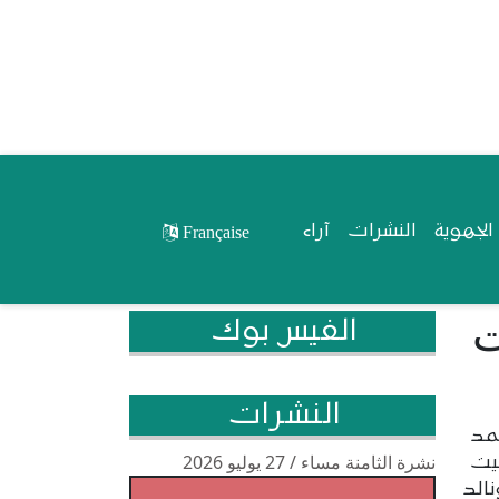
لجهوية
النشرات
آراء
Française
ت
الفيس بوك
النشرات
حمد
نشرة الثامنة مساء / 27 يوليو 2026
بيت
الد