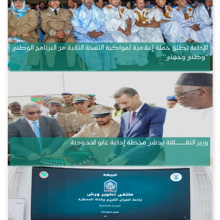
الإذاعة تطلق حملة إعلامية لمواكبة النسخة الثانية من البرنامج الوطني
“وطني وجهتي”
وزير الثقــــــــــافة يدشن محطة إذاعة غابو الحدودية