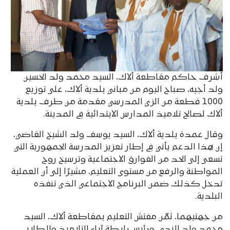
أشرف حاكم مقاطعة ألاك، السيد محمد ولد الحسين
ولد أجيه، صباح اليوم من مباني بلدية ألاك، على توزيع
1000 قطعة من الزي المدرسي مقدمة من طرف بلدية
ألاك لصالح تلاميذ المدارس الابتدائية في المدينة.
وقال عمدة بلدية ألاك، السيد يوسف ولد الشيخ القاضي،
إن هذا الدعم يأتي في إطار تعزيز المدرسة الجمهورية التي
تسعى إلى الحد من الفوارق الاجتماعية وترسيخ روح
المواطنة والرفع من مستوى التعليم، مشيرًا إلى أن العملية
تدخل كذلك ضمن البرنامج الاجتماعي الذي تنفذه
البلدية.
من جهتيهما، ثمّن مفتش التعليم بمقاطعة ألاك، السيد
محمد ولد الندى، ورئيس رابطة آباء التلاميذ والطلاب،