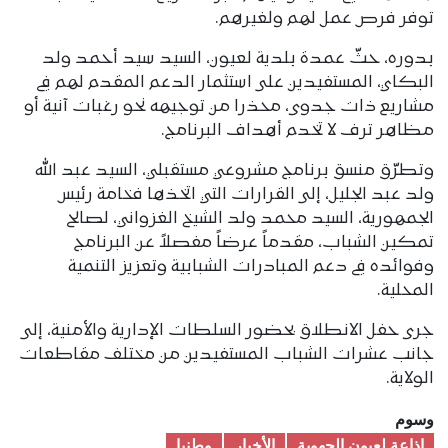
توفر فرص عمل لهم ولغيرهم.
بدوره، حثّ عمدة بلدية لعيون، السيد سيد أحمد ولد
البكاي، المستفيدين على استثمار الدعم المقدم لهم في
مشاريع ذات جدوى، محذرا من توجيهه نحو رغبات آنية أو
مظاهر ترف لا تخدم أهداف البرنامج.
وتطرّق منسق برنامج مشروعي مستقبلي، السيد عبد الله
ولد عبد الجليل، إلى القرارات التي اتخذها فخامة رئيس
الجمهورية، السيد محمد ولد الشيخ الغزواني، لصالح
تمكين الشباب، مقدماً عرضاً مفصلاً عن البرنامج
وفوائده في دعم المبادرات الشبابية وتعزيز التنمية
المحلية.
جرى حفل الانطلاق بحضور السلطات الإدارية والأمنية، إلى
جانب عشرات الشباب المستفيدين من مختلف مقاطعات
الولاية.
وسوم
إذاعة لعيون الجهوية
الأخبار
وطنیا