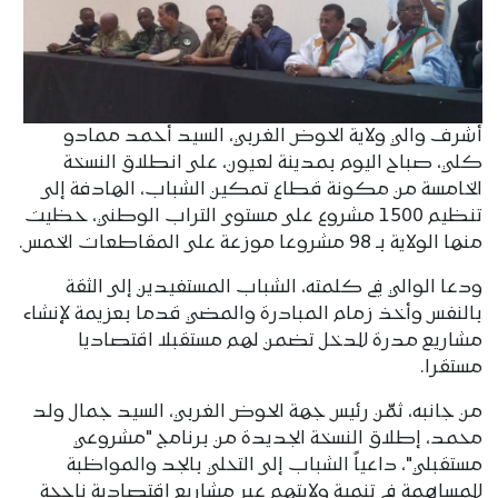
أشرف والي ولاية الحوض الغربي، السيد أحمد ممادو
كلي، صباح اليوم بمدينة لعيون، على انطلاق النسخة
الخامسة من مكونة قطاع تمكين الشباب، الهادفة إلى
تنظيم 1500 مشروع على مستوى التراب الوطني، حظيت
منها الولاية بـ 98 مشروعا موزعة على المقاطعات الخمس.
ودعا الوالي في كلمته، الشباب المستفيدين إلى الثقة
بالنفس وأخذ زمام المبادرة والمضي قدما بعزيمة لإنشاء
مشاريع مدرة للدخل تضمن لهم مستقبلا اقتصاديا
مستقرا.
من جانبه، ثمّن رئيس جهة الحوض الغربي، السيد جمال ولد
محمد، إطلاق النسخة الجديدة من برنامج "مشروعي
مستقبلي"، داعياً الشباب إلى التحلي بالجد والمواظبة
للمساهمة في تنمية ولايتهم عبر مشاريع اقتصادية ناجحة