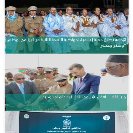
الإذاعة تطلق حملة إعلامية لمواكبة النسخة الثانية من البرنامج الوطني
“وطني وجهتي”
وزير الثقــــــــــافة يدشن محطة إذاعة غابو الحدودية