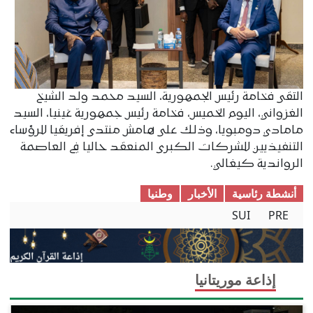
التقى فخامة رئيس الجمهورية، السيد محمد ولد الشيخ
الغزواني، اليوم الخميس، فخامة رئيس جمهورية غينيا، السيد
مامادي دومبويا، وذلك على هامش منتدى إفريقيا للرؤساء
التنفيذيين للشركات الكبرى المنعقد حاليا في العاصمة
الرواندية كيغالي.
أنشطة رئاسية
الأخبار
وطنیا
SUI
PRE
إذاعة موريتانيا