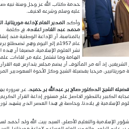
خدمة كتاب الله عز وجل وسنة نبيه صلى
عليه وسلم وشرعه الحنيف.
وأكد
المدير العام لإذاعة موريتانيا، ا
محمد عبد القادر اعلاده
، في كلمة
بالمناسبة، أن الإذاعة الوطنية منذ إنشا
عام 1957م إلى اليوم وهي تضطلع برس
نشر العلوم الإسلامية، مضيفا أن هذه ال
الهامة وما تشتمل عليه من لقاءات علمية
 الشريفين، إذ أنه من المألوف أن يضم مجلس يتدارس فيه القرآن 
وريتانيين، مرحبا بفضيلة الشيخ وكل الأخوة السعوديين المر
يلة الشيخ الدكتور صالح بن عبدالله بن حميد
، عن سروره به
إعجابه الكبير بالتطور الحاصل على مستوى إذاعة القرآن الكريم 
 الإسلامية في بلادنا، وخاصة في هذا العصر الذي يشهد ثورة
شؤون الإسلامية والتعليم الأصلي، السيد بيت الله ولد أحمد لس