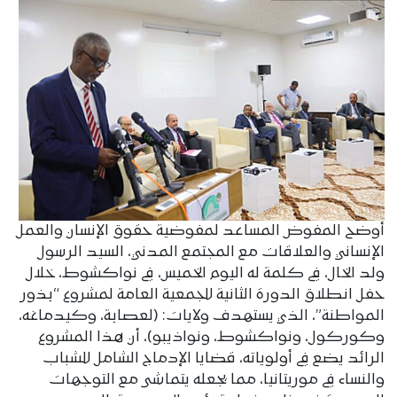
أوضح المفوض المساعد لمفوضية حقوق الإنسان والعمل
الإنساني والعلاقات مع المجتمع المدني، السيد الرسول
ولد الخال، في كلمة له اليوم الخميس، في نواكشوط، خلال
حفل انطلاق الدورة الثانية للجمعية العامة لمشروع “بذور
المواطنة”، الذي يستهدف ولايات: (لعصابة، وكيدماغه،
وكوركول، ونواكشوط، ونواذيبو)، أن هذا المشروع
الرائد يضع في أولوياته، قضايا الإدماج الشامل للشباب
والنساء في موريتانيا، مما يجعله يتماشى مع التوجهات