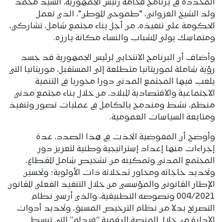
المحددة في برنامج فخامة رئيس الجمهورية، السيد محمد
ولد الشيخ الغزواني، "طموحي للوطن"، الذي تعمل
الحكومة على تنفيذه، من أجل بناء مجتمع شامل، تشاركي،
ومتماسك يولى للشباب والنساء مكانة بارزه.
وأضاف أن البرنامج الانتخابي لرئيس الجمهورية قد جسد
رؤية شاملة لموريتانيا متطلعة إلى المستقبل، موريتانيا التي
يلعب فيها المجتمع المدني دورا محوريا في التنمية
الاجتماعية والاقتصادية للبلاد، من خلال بناء مجتمع مدني
منظم، نشط ومندمج بالكامل في عمليات تصور وتنفيذ
ومتابعة السياسات العمومية.
وأوضح أن المفوضية اتخذت في هذا الصدد، عدة
إجراءات منها إعداد إستراتيجية وطنية لتعزيز دور
المجتمع المدني وتمكينه من تشخيص شامل للقطاع،
وتحديد حاجاته ومحاور تدخلاته ذات الأولوية؛ وتحسين
الإطار القانوني والمؤسسي من خلال التنفيذ الفعلي للقانون
004/2021 ونصوصه التطبيقية، والذي أرسى نظام
التصريح بدلا من نظام الترخيص المسبق، وتحديد أدوات
الإدارة من خلال المنصة الرقمية “فيدام” التي تبسط