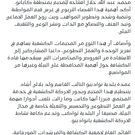
محمد عبد الله، خلال افتتاحه للمخيم بمنطقة كابانو،
أكد أهمية هذا الفضاء التربوي في غرس قيم المواطنة
وتنمية وشحذ وتطوير المواهب وبث روح العمل الجماعي
ونبذ العنف والتصالح مع الذات ونشر الوعي والتثقيف
البيئي.
وأضاف أن هذا النوع من المخيمات الكشفية يساهم في
تعزيز الوحدة والعمل التطوعي، داعيا المشاركين إلى
الاستفادة من العروض والمحاضرات التي سيقدمها قادة
الكشافة حول أهمية المحافظة على البيئة وغيرها من
المواضيع.
عمدة بلدية نواذيبو النائب القاسم ولد بلالي أشاد
بتنظيم هذا المخيم وبدور الحركة الكشفية في خدمة
المجتمع، مبرزا أنها كانت وما زالت تلعب أدوارا مهمة
في العمل التطوعي والتحسيس والتعبئة خاصة في مجال
البيئة، مضيفا أن البلدية تواكب وتدعم كافة نشاط
الحركة الكشفية بانواذيبو.
القائد العام لجمعية الكشافة والمرشدات الموريتانية،