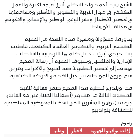
الشيخ سيد أحمد ولد البكاي، أبرز قيمة الخبرة والعمل
الكشفي في مجال التربية والتكوين والتأطير ومساهمتها
في تحصين الأطفال ونشر الوعي الوطني والإنساني والحقوقي
في مختلف الأوساط.
بدورها، مسؤولة ومسيرة هذه النسخة من المخيم
الكشفي التربوي والتكويني القائدة الكشفية، فاطمة
بنت ديدي، أبرزت خلال كلمتها الترحيبية بالسلطات
الإدارية والمنتخبين وضيوف المخيم أن رسالة المخيم
تهدف إلى تحصين الطفولة ضد الجنوح والانحراف وغرس
قيم وروح المواطنة بين جيل الغد من الحركة الكشفية.
هذا ويندرج تنظيم هذا المخيم ضمن فعالية تنفيذ
المكونة الثالثة من مشروع (أطفالنا المتنازعين مع القانون
جزء منا)، وهو المشروع الذي تنفذه المفوضية المقاطعية
للكشافة بنواذيبو.
وسوم
إذاعة نواذيبو الجهوية
الأخبار
وطنیا