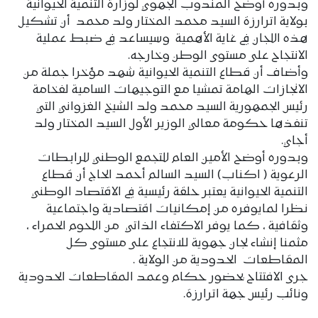
وبدوره أوضح المندوب الجهوي لوزارة التنمية الحيوانية
بولاية اترارزة السيد محمد المختار ولد محمد أن تشكيل
هذه اللجان في غاية الأهمية وسيساعد في ضبط عملية
الانتجاح على مستوى الوطن وخارجه.
وأضاف أن قطاع التنمية الحيوانية شهد مؤخرا جملة من
الانجازات الهامة تمشيا مع التوجيهات السامية لفخامة
رئيس الجمهورية السيد محمد ولد الشيخ الغزواني التي
تنفذها حكومة معالي الوزير الأول السيد المختار ولد
أجاي.
وبدوره أوضح الأمين العام للتجمع الوطني للرابطات
الرعوية ( اكناب) السيد السالم أحمد الحاج أن قطاع
التنمية الحيوانية يعتبر حلقة رئيسية في الاقتصاد الوطني
نظرا لمايوفره من إمكانيات اقتصادية واجتماعية
وثقافية ، كما يوفر الاكتفاء الذاتي من اللحوم الحمراء ،
مثمنا إنشاء لجان جهوية للانتجاع على مستوى كل
المقاطعات الحدودية من الولاية .
جرى الافتتاح بحضور حكام وعمد المقاطعات الحدودية
ونائب رئيس جهة اترارزة.