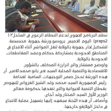
نظم البرنامج الجهوي لدعم النظام الرعوي في الساحل٢ (
praps2) اليوم الخميس بروصو ورشة جهوية مخصصة
لتشكيل لجان جهوية بالولاية لنقل المواشي أثناء الانتجاع في
المناطق الحدودية بمشاركة حكام وعمد المقاطعات
الحدودية بالولاية.
واوضح مستشار والي اترارزة المكلف بالشؤون
الاقتصادية والتنمية المحلية السيد يحي بانو محمدالامين أن
هذه الورشة تدخل ضمن التوجيهات السامية لفخامة
رئيس الجمهورية السيد محمد ولد الشيخ الغزواني للنهوض
بقطاع التنمية الحيوانية والتي تنفذها حكومة معالي
الوزير الأول السيد المختار ولد أجاي.
وأضاف أن هذه اللجنة سيعهد إليها بتسهيل عملية الانتجاع
في داخل الولايةو خارجها.