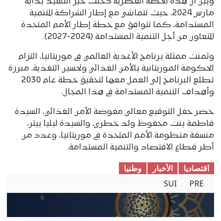
وبين أن هذه الخطة القُطرية دخلت حيز التنفيذ بداية
مارس 2024، حيث تتماشى مع إطار الشراكة للتنمية
المستدامة، كما تتوافق مع خطة إطار الأمم المتحدة
للتعاون من أجل التنمية المستدامة (2024-2027).
وثمنت ممثلة برنامج الأغذية العالمي في موريتانيا، التزام
الحكومة الموريتانية بالأمن الغذائي وتحسين التغذية، مبرزة
تطلع البرنامج إلى العمل معها لتحقيق خطة عام 2030
وأهداف التنمية المستدامة في هذا المجال.
حضر حفل التوقيع معالي مفوضة الأمن الغذائي، السيدة
فاطمة بنت محفوظ ولد خطري، والسيدة ليليا بيتر،
منسقة منظومة الأمم المتحدة في موريتانيا، وعدد من
أطر قطاع الاقتصاد والتنمية المستدامة.
اقتصادیا
الأخبار
وطنیا
SUI
PRE