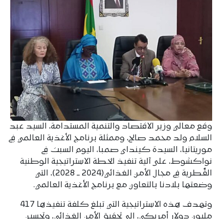
وقع معالي وزير الاقتصاد والتنمية المستدامة، السيد عبد
السلام ولد محمد صالح، وممثلة برنامج الأغذية العالمي في
موريتانيا، السيدة كينداي صمبا، اليوم السبت في
نواكشوط، على آلية تنفيذ الخطة الاستراتيجية الوطنية
القُطرية في مجال الأمن الغذائي(2024 ــ 2028)، التي
وضعتها بلادنا بالتعاون مع برنامج الأغذية العالمي.
وتهدف هذه الاستراتيجية التي تبلغ كلفة تنفيذها 417
مليون دولار أمريكي، إلى تحقيق الأمن الغذائي، وتحسين