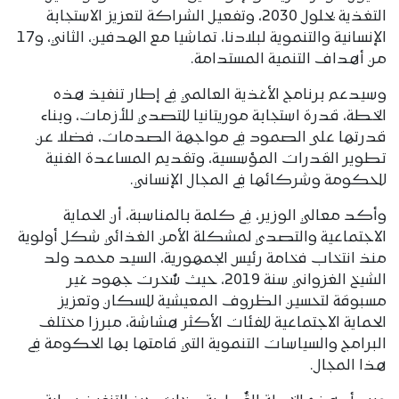
التغذية بحلول 2030، وتفعيل الشراكة لتعزيز الاستجابة
الإنسانية والتنموية لبلادنا، تماشيا مع الهدفين، الثاني، و17
من أهداف التنمية المستدامة.
وسيدعم برنامج الأغذية العالمي في إطار تنفيذ هذه
الخطة، قدرة استجابة موريتانيا للتصدي للأزمات، وبناء
قدرتها على الصمود في مواجهة الصدمات، فضلا عن
تطوير القدرات المؤسسية، وتقديم المساعدة الفنية
للحكومة وشركائها في المجال الإنساني.
وأكد معالي الوزير، في كلمة بالمناسبة، أن الحماية
الاجتماعية والتصدي لمشكلة الأمن الغذائي شكل أولوية
منذ انتخاب فخامة رئيس الجمهورية، السيد محمد ولد
الشيخ الغزواني سنة 2019، حيث سُخرت جهود غير
مسبوقة لتحسين الظروف المعيشية للسكان وتعزيز
الحماية الاجتماعية للفئات الأكثر هشاشة، مبرزا مختلف
البرامج والسياسات التنموية التي قامتها بها الحكومة في
هذا المجال.